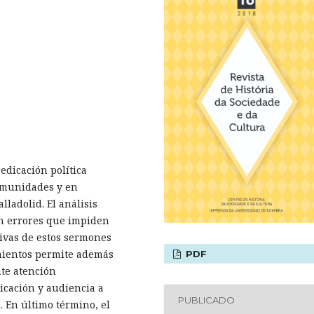
redicación política
omunidades y en
ladolid. El análisis
en errores que impiden
ivas de estos sermones
imientos permite además
PDF
nte atención
dicación y audiencia a
PUBLICADO
o. En último término, el