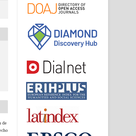
s de
recho