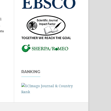
l
a
sta
RANKING