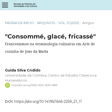
PÁGINA DE INÍCIO
/
ARQUIVOS
/
VOL. 21 (2021)
/
Artigos
"Consommé, glacé, fricassé"
Francesismos na terminologia culinária em Arte de
cozinha de João da Matta
Guida Silva Cndido
Universidade de Coimbra, Centro de Estudos Clássicos e
Humanísticos
https://orcid.org/0000-0002-3694-4885
DOI:
https://doi.org/10.14195/1645-2259_21_11