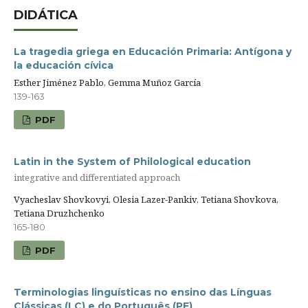
DIDÁTICA
La tragedia griega en Educación Primaria: Antígona y
la educación cívica
Esther Jiménez Pablo, Gemma Muñoz García
139-163
PDF
Latin in the System of Philological education
integrative and differentiated approach
Vyacheslav Shovkovyi, Olesia Lazer-Pankiv, Tetiana Shovkova,
Tetiana Druzhchenko
165-180
PDF
Terminologias linguísticas no ensino das Línguas
Clássicas (LC) e do Português (PE)