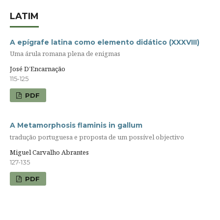
LATIM
A epígrafe latina como elemento didático (XXXVIII)
Uma árula romana plena de enigmas
José D’Encarnação
115-125
PDF
A Metamorphosis flaminis in gallum
tradução portuguesa e proposta de um possível objectivo
Miguel Carvalho Abrantes
127-135
PDF