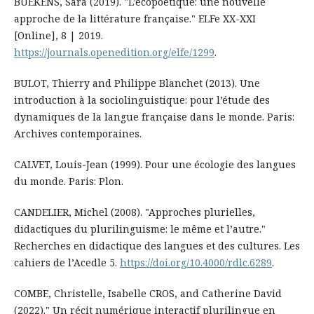
BUEKENS, Sara (2019). "L’écopoétique: une nouvelle
approche de la littérature française." ELFe XX-XXI
[Online], 8 | 2019.
https://journals.openedition.org/elfe/1299
.
BULOT, Thierry and Philippe Blanchet (2013). Une
introduction à la sociolinguistique: pour l’étude des
dynamiques de la langue française dans le monde. Paris:
Archives contemporaines.
CALVET, Louis-Jean (1999). Pour une écologie des langues
du monde. Paris: Plon.
CANDELIER, Michel (2008). "Approches plurielles,
didactiques du plurilinguisme: le même et l’autre."
Recherches en didactique des langues et des cultures. Les
cahiers de l’Acedle 5.
https://doi.org/10.4000/rdlc.6289
.
COMBE, Christelle, Isabelle CROS, and Catherine David
(2022)." Un récit numérique interactif plurilingue en