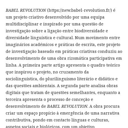
BABEL REVOLUTION
(https://new.babel-revolution.fr/) é
um projeto criativo desenvolvido por uma equipa
multidisciplinar e inspirado por uma questão de
investigação sobre a ligação entre biodiversidade e
diversidade linguística e cultural. Num movimento entre
imaginários académicos e práticas de escrita, este projeto
de investigação baseado em práticas criativas conduziu ao
desenvolvimento de uma obra rizomática participativa em
linha. A primeira parte artigo apresenta o quadro teórico
que inspirou o projeto, no cruzamento da
sociolinguística, do plurilinguismo literário e didático e
das questões ambientais. A segunda parte analisa obras
digitais que tratam de questões semelhantes, enquanto a
terceira apresenta o processo de conceção e
desenvolvimento de
BABEL REVOLUTION
. A obra procura
criar um espaço propício à emergência de uma narrativa
contributiva, pondo em contacto línguas e culturas,
aspetos sociais e biológicos, com um objetivo