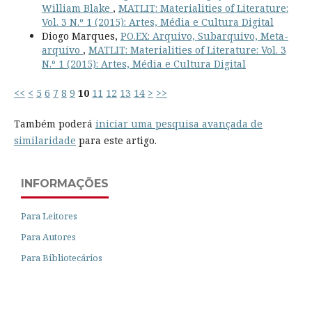
William Blake
,
MATLIT: Materialities of Literature:
Vol. 3 N.º 1 (2015): Artes, Média e Cultura Digital
Diogo Marques,
PO.EX: Arquivo, Subarquivo, Meta-
arquivo
,
MATLIT: Materialities of Literature: Vol. 3
N.º 1 (2015): Artes, Média e Cultura Digital
<<
<
5
6
7
8
9
10
11
12
13
14
>
>>
Também poderá
iniciar uma pesquisa avançada de
similaridade
para este artigo.
INFORMAÇÕES
Para Leitores
Para Autores
Para Bibliotecários