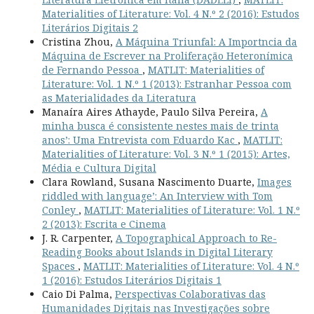
Materialities of Literature: Vol. 4 N.º 2 (2016): Estudos
Literários Digitais 2
Cristina Zhou,
A Máquina Triunfal: A Importncia da
Máquina de Escrever na Proliferação Heteronímica
de Fernando Pessoa
,
MATLIT: Materialities of
Literature: Vol. 1 N.º 1 (2013): Estranhar Pessoa com
as Materialidades da Literatura
Manaíra Aires Athayde, Paulo Silva Pereira,
A
minha busca é consistente nestes mais de trinta
anos’: Uma Entrevista com Eduardo Kac
,
MATLIT:
Materialities of Literature: Vol. 3 N.º 1 (2015): Artes,
Média e Cultura Digital
Clara Rowland, Susana Nascimento Duarte,
Images
riddled with language’: An Interview with Tom
Conley
,
MATLIT: Materialities of Literature: Vol. 1 N.º
2 (2013): Escrita e Cinema
J. R. Carpenter,
A Topographical Approach to Re-
Reading Books about Islands in Digital Literary
Spaces
,
MATLIT: Materialities of Literature: Vol. 4 N.º
1 (2016): Estudos Literários Digitais 1
Caio Di Palma,
Perspectivas Colaborativas das
Humanidades Digitais nas Investigações sobre