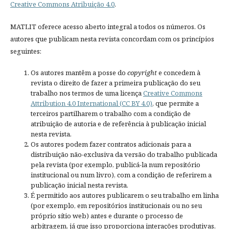
Creative Commons Atribuição 4.0
.
MATLIT oferece acesso aberto integral a todos os números. Os
autores que publicam nesta revista concordam com os princípios
seguintes:
Os autores mantêm a posse do
copyright
e concedem à
revista o direito de fazer a primeira publicação do seu
trabalho nos termos de uma licença
Creative Commons
Attribution 4.0 International (CC BY 4.0)
, que permite a
terceiros partilharem o trabalho com a condição de
atribuição de autoria e de referência à publicação inicial
nesta revista.
Os autores podem fazer contratos adicionais para a
distribuição não-exclusiva da versão do trabalho publicada
pela revista (por exemplo, publicá-la num repositório
institucional ou num livro), com a condição de referirem a
publicação inicial nesta revista.
É permitido aos autores publicarem o seu trabalho em linha
(por exemplo, em repositórios institucionais ou no seu
próprio sítio web) antes e durante o processo de
arbitragem, já que isso proporciona interações produtivas,