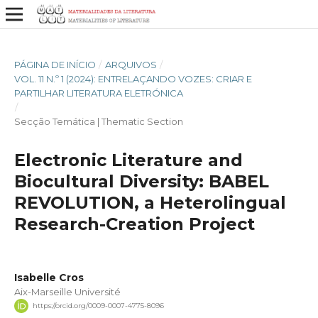
PÁGINA DE INÍCIO
/
ARQUIVOS
/
VOL. 11 N.º 1 (2024): ENTRELAÇANDO VOZES: CRIAR E
PARTILHAR LITERATURA ELETRÓNICA
/
Secção Temática | Thematic Section
Electronic Literature and
Biocultural Diversity: BABEL
REVOLUTION, a Heterolingual
Research-Creation Project
Isabelle Cros
Aix-Marseille Université
https://orcid.org/0009-0007-4775-8096