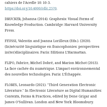
cahiers de l’Acedle 10: 10-3.
https://doi.org/10.4000/rdlc.2570
.
DRUCKER, Johanna (2014). Graphesis: Visual Forms of
Knowledge Production. Cambridge: Harvard University
Press.
FEUSSI, Valentin and Joanna Lorilleux (Eds.). (2020).
(In)sécurité linguistique en francophonies: perspectives
in(ter)disciplinaires. Paris: Editions L’Harmattan.
FLIPO, Fabrice, Michel Dobré, and Marion Michot (2013).
La face cachée du numérique. L’impact environnemental
des nouvelles technologies. Paris: L’Échappée.
FLORES, Leonardo (2021). "Third Generation Electronic
Literature." In Electronic Literature as Digital Humanities:
Contexts, Forms & Practices, edited by Dene Grigar and
James O’Sullivan. London and New York: Bloomsbury.