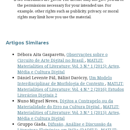
the permissions necessary for your intended use. For
example, other rights such as
publicity, privacy, or moral
rights
may limit how you use the material.
Artigos Similares
Débora Aita Gasparetto,
Observações sobre o
Circuito de Arte Digital no Brasil
,
MATLIT:
Materialities of Literature: Vol. 3 N.º 1 (2015): Artes,
Média e Cultura Digital
Dániel Levente Pál, Bálint Daróczy,
Um Modelo
Interdisciplinar de Morfologia de Contexto
,
MATLIT:
Materialities of Literature: Vol. 4 N.º 2 (2016): Estudos
Literários Digitais 2
Nuno Miguel Neves,
Dígitos a Contrapelo ou da
Materialidade do Erro na Cultura Digital
,
MATLIT:
Materialities of Literature: Vol. 3 N.º 1 (2015): Artes,
Média e Cultura Digital
Gruppo Giada,
Difusão, Análise e Discussão da
Literatura Eletrónica em Itália (DADELI)
,
MATLIT: