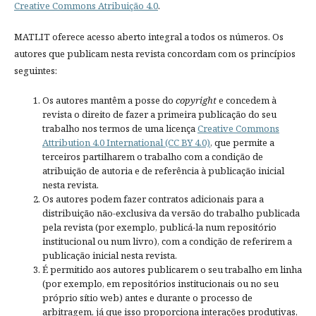
Creative Commons Atribuição 4.0
.
MATLIT oferece acesso aberto integral a todos os números. Os
autores que publicam nesta revista concordam com os princípios
seguintes:
Os autores mantêm a posse do
copyright
e concedem à
revista o direito de fazer a primeira publicação do seu
trabalho nos termos de uma licença
Creative Commons
Attribution 4.0 International (CC BY 4.0)
, que permite a
terceiros partilharem o trabalho com a condição de
atribuição de autoria e de referência à publicação inicial
nesta revista.
Os autores podem fazer contratos adicionais para a
distribuição não-exclusiva da versão do trabalho publicada
pela revista (por exemplo, publicá-la num repositório
institucional ou num livro), com a condição de referirem a
publicação inicial nesta revista.
É permitido aos autores publicarem o seu trabalho em linha
(por exemplo, em repositórios institucionais ou no seu
próprio sítio web) antes e durante o processo de
arbitragem, já que isso proporciona interações produtivas,