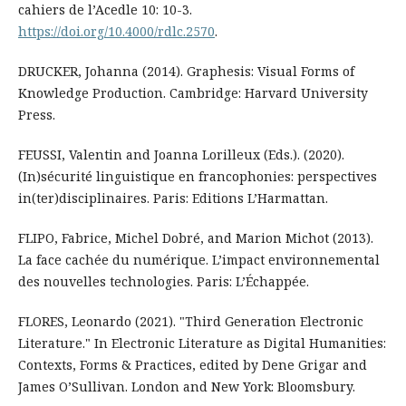
cahiers de l’Acedle 10: 10-3.
https://doi.org/10.4000/rdlc.2570
.
DRUCKER, Johanna (2014). Graphesis: Visual Forms of
Knowledge Production. Cambridge: Harvard University
Press.
FEUSSI, Valentin and Joanna Lorilleux (Eds.). (2020).
(In)sécurité linguistique en francophonies: perspectives
in(ter)disciplinaires. Paris: Editions L’Harmattan.
FLIPO, Fabrice, Michel Dobré, and Marion Michot (2013).
La face cachée du numérique. L’impact environnemental
des nouvelles technologies. Paris: L’Échappée.
FLORES, Leonardo (2021). "Third Generation Electronic
Literature." In Electronic Literature as Digital Humanities:
Contexts, Forms & Practices, edited by Dene Grigar and
James O’Sullivan. London and New York: Bloomsbury.