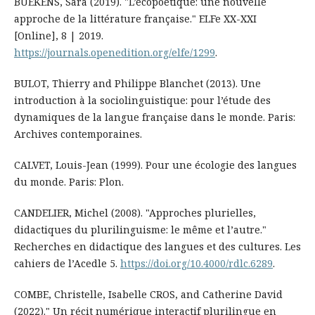
BUEKENS, Sara (2019). "L’écopoétique: une nouvelle
approche de la littérature française." ELFe XX-XXI
[Online], 8 | 2019.
https://journals.openedition.org/elfe/1299
.
BULOT, Thierry and Philippe Blanchet (2013). Une
introduction à la sociolinguistique: pour l’étude des
dynamiques de la langue française dans le monde. Paris:
Archives contemporaines.
CALVET, Louis-Jean (1999). Pour une écologie des langues
du monde. Paris: Plon.
CANDELIER, Michel (2008). "Approches plurielles,
didactiques du plurilinguisme: le même et l’autre."
Recherches en didactique des langues et des cultures. Les
cahiers de l’Acedle 5.
https://doi.org/10.4000/rdlc.6289
.
COMBE, Christelle, Isabelle CROS, and Catherine David
(2022)." Un récit numérique interactif plurilingue en