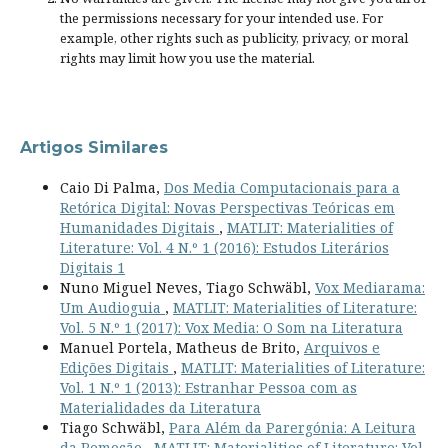
the permissions necessary for your intended use. For
example, other rights such as
publicity, privacy, or moral
rights
may limit how you use the material.
Artigos Similares
Caio Di Palma,
Dos Media Computacionais para a
Retórica Digital: Novas Perspectivas Teóricas em
Humanidades Digitais
,
MATLIT: Materialities of
Literature: Vol. 4 N.º 1 (2016): Estudos Literários
Digitais 1
Nuno Miguel Neves, Tiago Schwäbl,
Vox Mediarama:
Um Audioguia
,
MATLIT: Materialities of Literature:
Vol. 5 N.º 1 (2017): Vox Media: O Som na Literatura
Manuel Portela, Matheus de Brito,
Arquivos e
Edições Digitais
,
MATLIT: Materialities of Literature:
Vol. 1 N.º 1 (2013): Estranhar Pessoa com as
Materialidades da Literatura
Tiago Schwäbl,
Para Além da Parergónia: A Leitura
da Remoção
,
MATLIT: Materialities of Literature: Vol.