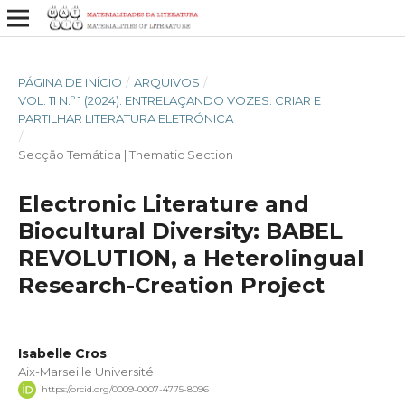
PÁGINA DE INÍCIO
/
ARQUIVOS
/
VOL. 11 N.º 1 (2024): ENTRELAÇANDO VOZES: CRIAR E
PARTILHAR LITERATURA ELETRÓNICA
/
Secção Temática | Thematic Section
Electronic Literature and
Biocultural Diversity: BABEL
REVOLUTION, a Heterolingual
Research-Creation Project
Isabelle Cros
Aix-Marseille Université
https://orcid.org/0009-0007-4775-8096