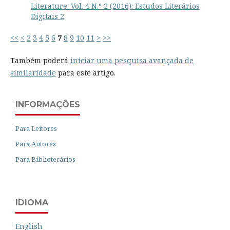
Literature: Vol. 4 N.º 2 (2016): Estudos Literários
Digitais 2
<<
<
2
3
4
5
6
7
8
9
10
11
>
>>
Também poderá
iniciar uma pesquisa avançada de
similaridade
para este artigo.
INFORMAÇÕES
Para Leitores
Para Autores
Para Bibliotecários
IDIOMA
English