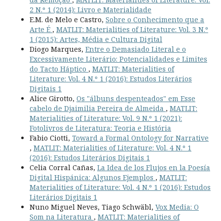
2 N.º 1 (2014): Livro e Materialidade
E.M. de Melo e Castro,
Sobre o Conhecimento que a
Arte É
,
MATLIT: Materialities of Literature: Vol. 3 N.º
1 (2015): Artes, Média e Cultura Digital
Diogo Marques,
Entre o Demasiado Literal e o
Excessivamente Literário: Potencialidades e Limites
do Tacto Háptico
,
MATLIT: Materialities of
Literature: Vol. 4 N.º 1 (2016): Estudos Literários
Digitais 1
Alice Girotto,
Os "álbuns despenteados" em Esse
cabelo de Djaimilia Pereira de Almeida
,
MATLIT:
Materialities of Literature: Vol. 9 N.º 1 (2021):
Fotolivros de Literatura: Teoria e História
Fabio Ciotti,
Toward a Formal Ontology for Narrative
,
MATLIT: Materialities of Literature: Vol. 4 N.º 1
(2016): Estudos Literários Digitais 1
Celia Corral Cañas,
La Idea de los Flujos en la Poesía
Digital Hispánica: Algunos Ejemplos
,
MATLIT:
Materialities of Literature: Vol. 4 N.º 1 (2016): Estudos
Literários Digitais 1
Nuno Miguel Neves, Tiago Schwäbl,
Vox Media: O
Som na Literatura
,
MATLIT: Materialities of