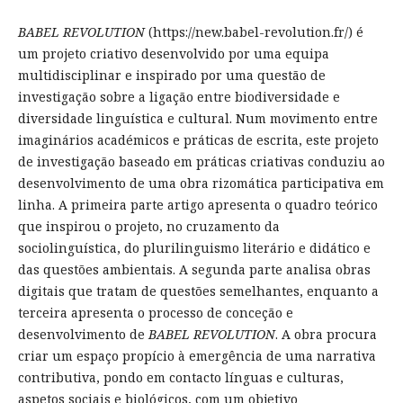
BABEL REVOLUTION
(https://new.babel-revolution.fr/) é
um projeto criativo desenvolvido por uma equipa
multidisciplinar e inspirado por uma questão de
investigação sobre a ligação entre biodiversidade e
diversidade linguística e cultural. Num movimento entre
imaginários académicos e práticas de escrita, este projeto
de investigação baseado em práticas criativas conduziu ao
desenvolvimento de uma obra rizomática participativa em
linha. A primeira parte artigo apresenta o quadro teórico
que inspirou o projeto, no cruzamento da
sociolinguística, do plurilinguismo literário e didático e
das questões ambientais. A segunda parte analisa obras
digitais que tratam de questões semelhantes, enquanto a
terceira apresenta o processo de conceção e
desenvolvimento de
BABEL REVOLUTION
. A obra procura
criar um espaço propício à emergência de uma narrativa
contributiva, pondo em contacto línguas e culturas,
aspetos sociais e biológicos, com um objetivo