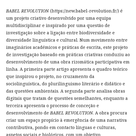
BABEL REVOLUTION
(https://new.babel-revolution.fr/) é
um projeto criativo desenvolvido por uma equipa
multidisciplinar e inspirado por uma questão de
investigação sobre a ligação entre biodiversidade e
diversidade linguística e cultural. Num movimento entre
imaginários académicos e práticas de escrita, este projeto
de investigação baseado em práticas criativas conduziu ao
desenvolvimento de uma obra rizomática participativa em
linha. A primeira parte artigo apresenta o quadro teórico
que inspirou o projeto, no cruzamento da
sociolinguística, do plurilinguismo literário e didático e
das questões ambientais. A segunda parte analisa obras
digitais que tratam de questões semelhantes, enquanto a
terceira apresenta o processo de conceção e
desenvolvimento de
BABEL REVOLUTION
. A obra procura
criar um espaço propício à emergência de uma narrativa
contributiva, pondo em contacto línguas e culturas,
aspetos sociais e biológicos, com um objetivo