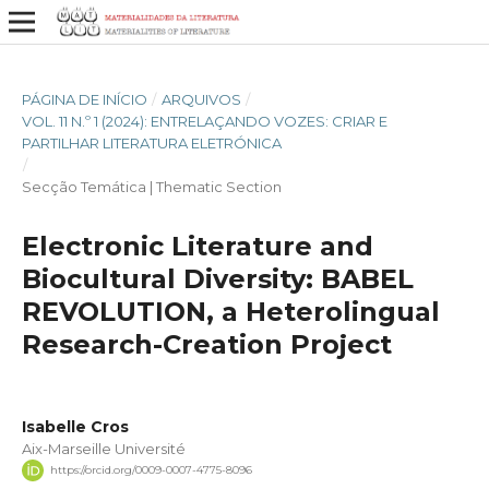
PÁGINA DE INÍCIO
/
ARQUIVOS
/
VOL. 11 N.º 1 (2024): ENTRELAÇANDO VOZES: CRIAR E
PARTILHAR LITERATURA ELETRÓNICA
/
Secção Temática | Thematic Section
Electronic Literature and
Biocultural Diversity: BABEL
REVOLUTION, a Heterolingual
Research-Creation Project
Isabelle Cros
Aix-Marseille Université
https://orcid.org/0009-0007-4775-8096