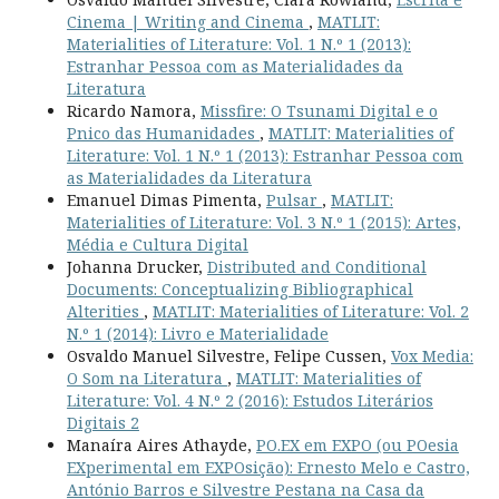
Cinema | Writing and Cinema
,
MATLIT:
Materialities of Literature: Vol. 1 N.º 1 (2013):
Estranhar Pessoa com as Materialidades da
Literatura
Ricardo Namora,
Missfire: O Tsunami Digital e o
Pnico das Humanidades
,
MATLIT: Materialities of
Literature: Vol. 1 N.º 1 (2013): Estranhar Pessoa com
as Materialidades da Literatura
Emanuel Dimas Pimenta,
Pulsar
,
MATLIT:
Materialities of Literature: Vol. 3 N.º 1 (2015): Artes,
Média e Cultura Digital
Johanna Drucker,
Distributed and Conditional
Documents: Conceptualizing Bibliographical
Alterities
,
MATLIT: Materialities of Literature: Vol. 2
N.º 1 (2014): Livro e Materialidade
Osvaldo Manuel Silvestre, Felipe Cussen,
Vox Media:
O Som na Literatura
,
MATLIT: Materialities of
Literature: Vol. 4 N.º 2 (2016): Estudos Literários
Digitais 2
Manaíra Aires Athayde,
PO.EX em EXPO (ou POesia
EXperimental em EXPOsição): Ernesto Melo e Castro,
António Barros e Silvestre Pestana na Casa da