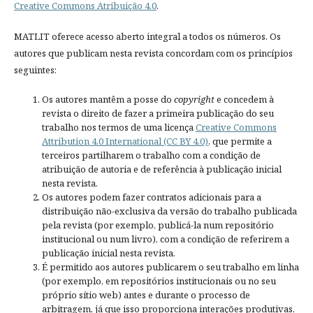
Creative Commons Atribuição 4.0
.
MATLIT oferece acesso aberto integral a todos os números. Os
autores que publicam nesta revista concordam com os princípios
seguintes:
Os autores mantêm a posse do
copyright
e concedem à
revista o direito de fazer a primeira publicação do seu
trabalho nos termos de uma licença
Creative Commons
Attribution 4.0 International (CC BY 4.0)
, que permite a
terceiros partilharem o trabalho com a condição de
atribuição de autoria e de referência à publicação inicial
nesta revista.
Os autores podem fazer contratos adicionais para a
distribuição não-exclusiva da versão do trabalho publicada
pela revista (por exemplo, publicá-la num repositório
institucional ou num livro), com a condição de referirem a
publicação inicial nesta revista.
É permitido aos autores publicarem o seu trabalho em linha
(por exemplo, em repositórios institucionais ou no seu
próprio sítio web) antes e durante o processo de
arbitragem, já que isso proporciona interações produtivas,