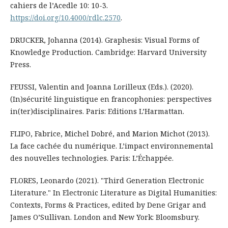
cahiers de l’Acedle 10: 10-3.
https://doi.org/10.4000/rdlc.2570
.
DRUCKER, Johanna (2014). Graphesis: Visual Forms of
Knowledge Production. Cambridge: Harvard University
Press.
FEUSSI, Valentin and Joanna Lorilleux (Eds.). (2020).
(In)sécurité linguistique en francophonies: perspectives
in(ter)disciplinaires. Paris: Editions L’Harmattan.
FLIPO, Fabrice, Michel Dobré, and Marion Michot (2013).
La face cachée du numérique. L’impact environnemental
des nouvelles technologies. Paris: L’Échappée.
FLORES, Leonardo (2021). "Third Generation Electronic
Literature." In Electronic Literature as Digital Humanities:
Contexts, Forms & Practices, edited by Dene Grigar and
James O’Sullivan. London and New York: Bloomsbury.