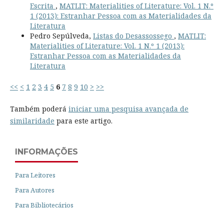
Escrita
,
MATLIT: Materialities of Literature: Vol. 1 N.º
1 (2013): Estranhar Pessoa com as Materialidades da
Literatura
Pedro Sepúlveda,
Listas do Desassossego
,
MATLIT:
Materialities of Literature: Vol. 1 N.º 1 (2013):
Estranhar Pessoa com as Materialidades da
Literatura
<<
<
1
2
3
4
5
6
7
8
9
10
>
>>
Também poderá
iniciar uma pesquisa avançada de
similaridade
para este artigo.
INFORMAÇÕES
Para Leitores
Para Autores
Para Bibliotecários