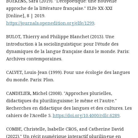
BUEKENS, Sara (2019). "L’écopoétique: une nouvelle
approche de la littérature française." ELFe XX-XXI
[Online], 8 | 2019.
https://journals.openedition.org/elfe/1299
.
BULOT, Thierry and Philippe Blanchet (2013). Une
introduction à la sociolinguistique: pour l’étude des
dynamiques de la langue française dans le monde. Paris:
Archives contemporaines.
CALVET, Louis-Jean (1999). Pour une écologie des langues
du monde. Paris: Plon.
CANDELIER, Michel (2008). "Approches plurielles,
didactiques du plurilinguisme: le même et l’autre."
Recherches en didactique des langues et des cultures. Les
cahiers de l’Acedle 5.
https://doi.org/10.4000/rdlc.6289
.
COMBE, Christelle, Isabelle CROS, and Catherine David
(2022)." Un récit numérique interactif plurilingue en