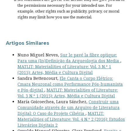
the permissions necessary for your intended use. For
example, other rights such as
publicity, privacy, or moral
rights
may limit how you use the material.
Artigos Similares
Nuno Miguel Neves,
Sur le pavé la fibre optique:
Para uma (In)Definição da Arqueologia dos Media
,
MATLIT: Materialities of Literature: Vol. 3 N.º 1
(2015): Artes, Média e Cultura Digital
Sandra Bettencourt,
Ele Canta o Corpo Elétrico:
Cmara Neuronal como Performance Pós-humanista
e Pós-digital
,
MATLIT: Materialities of Literature:
Vol. 3 N.º 1 (2015): Artes, Média e Cultura Digital
María Goicoechea, Laura Sánchez,
Construir uma
Comunidade através de um Arquivo de Literatura
Digital: O Caso do Projeto Cibéria
,
MATLIT:
Materialities of Literature: Vol. 4 N.º 2 (2016): Estudos
Literários Digitais 2
Osvaldo Manuel Silvestre, Clara Rowland,
Escrita e