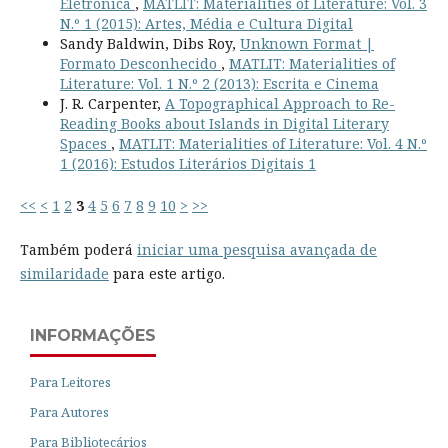
Eletrónica
,
MATLIT: Materialities of Literature: Vol. 3
N.º 1 (2015): Artes, Média e Cultura Digital
Sandy Baldwin, Dibs Roy,
Unknown Format |
Formato Desconhecido
,
MATLIT: Materialities of
Literature: Vol. 1 N.º 2 (2013): Escrita e Cinema
J. R. Carpenter,
A Topographical Approach to Re-
Reading Books about Islands in Digital Literary
Spaces
,
MATLIT: Materialities of Literature: Vol. 4 N.º
1 (2016): Estudos Literários Digitais 1
<<
<
1
2
3
4
5
6
7
8
9
10
>
>>
Também poderá
iniciar uma pesquisa avançada de
similaridade
para este artigo.
INFORMAÇÕES
Para Leitores
Para Autores
Para Bibliotecários