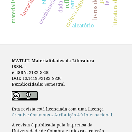
literacia visual
cultura algorítmica
materialismo
combinatório
dada
aleatório
MATLIT. Materialidades da Literatura
ISSN:
-
e-ISSN:
2182-8830
DOI:
10.14195/2182-8830
Peridiocidade:
Semestral
Esta revista está licenciada com uma Licença
Creative Commons - Atribuição 4.0 Internacional
.
A revista é publicada pela Imprensa da
Universidade de Coimbra e integra a coleção