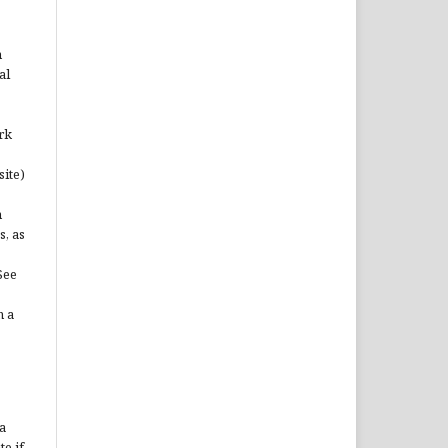
n
al
rk
site)
n
s, as
See
n a
a
te if