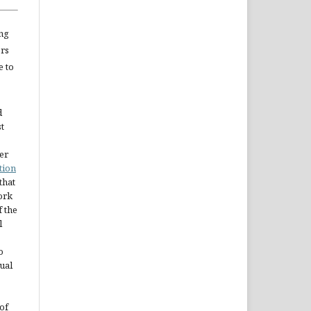
ng
ors
e to
d
st
er
tion
 that
ork
 the
l
o
ual
of