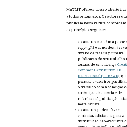
MATLIT oferece acesso aberto inte
a todos os números. Os autores qu
publicam nesta revista concordam
os princípios seguintes:
Os autores mantêm a posse 
copyright
e concedem à revis
direito de fazer a primeira
publicação do seu trabalho 
termos de uma licença
Creat
Commons Attribution 4.0
International (CC BY 4.0)
, qu
permite a terceiros partilh
o trabalho com a condição d
atribuição de autoria e de
referência à publicação inici
nesta revista.
Os autores podem fazer
contratos adicionais para a
distribuição não-exclusiva d
versão do trabalho publica