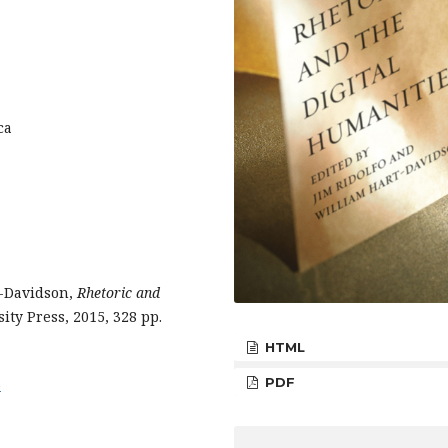
ca
t-Davidson,
Rhetoric and
ity Press, 2015, 328 pp.
HTML
PDF
5