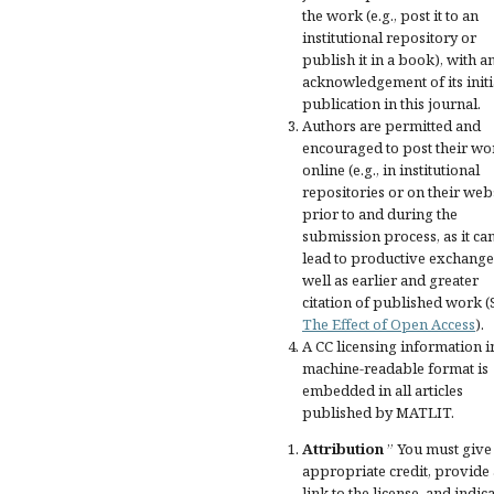
the work (e.g., post it to an
institutional repository or
publish it in a book), with a
acknowledgement of its initi
publication in this journal.
Authors are permitted and
encouraged to post their wo
online (e.g., in institutional
repositories or on their web
prior to and during the
submission process, as it ca
lead to productive exchange
well as earlier and greater
citation of published work (
The Effect of Open Access
).
A CC licensing information i
machine-readable format is
embedded in all articles
published by MATLIT.
Attribution
” You must give
appropriate credit
, provide 
link to the license, and
indica