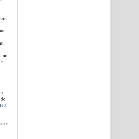
 com
ta.
em
u no
 e
is
 do
fect
a-se