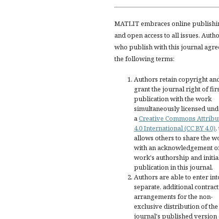
MATLIT embraces online publishi
and open access to all issues. Auth
who publish with this journal agre
the following terms:
Authors retain copyright an
grant the journal right of fir
publication with the work
simultaneously licensed und
a
Creative Commons Attribu
4.0 International (CC BY 4.0)
,
allows others to share the w
with an acknowledgement of
work's authorship and initia
publication in this journal.
Authors are able to enter int
separate, additional contract
arrangements for the non-
exclusive distribution of the
journal's published version 