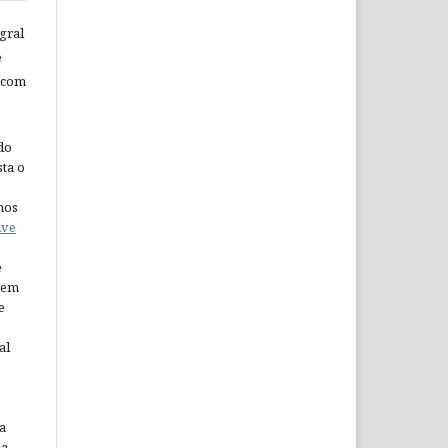
gral
e
 com
do
ta o
nos
ive
e
arem
e
al
a
da