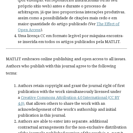
(por exemplo, em repositórios institucionais ou no seu
próprio sítio web) antes e durante o processo de
arbitragem, já que isso proporciona interações produtivas,
assim como a possibilidade de citações mais cedo e em
maior quantidade do artigo publicado (Ver
The Effect of
Open Access
).
Uma licença CC em formato legível por máquina encontra-
se inserida em todos os artigos publicados pela MATLIT.
MATLIT embraces online publishing and open access to all issues.
Authors who publish with this journal agree to the following
terms:
Authors retain copyright and grant the journal right of first
publication with the work simultaneously licensed under
a
Creative Commons Attribution 4.0 International (CC BY
4.0)
, that allows others to share the work with an
acknowledgement of the work's authorship and initial
publication in this journal.
Authors are able to enter into separate, additional
contractual arrangements for the non-exclusive distribution
of the journal's published version of the work (e.g., post it