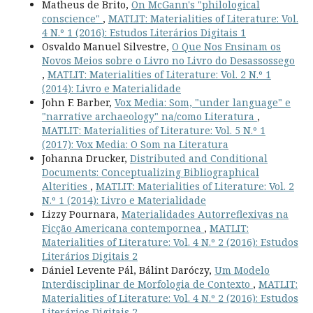
Matheus de Brito,
On McGann's "philological
conscience"
,
MATLIT: Materialities of Literature: Vol.
4 N.º 1 (2016): Estudos Literários Digitais 1
Osvaldo Manuel Silvestre,
O Que Nos Ensinam os
Novos Meios sobre o Livro no Livro do Desassossego
,
MATLIT: Materialities of Literature: Vol. 2 N.º 1
(2014): Livro e Materialidade
John F. Barber,
Vox Media: Som, "under language" e
"narrative archaeology" na/como Literatura
,
MATLIT: Materialities of Literature: Vol. 5 N.º 1
(2017): Vox Media: O Som na Literatura
Johanna Drucker,
Distributed and Conditional
Documents: Conceptualizing Bibliographical
Alterities
,
MATLIT: Materialities of Literature: Vol. 2
N.º 1 (2014): Livro e Materialidade
Lizzy Pournara,
Materialidades Autorreflexivas na
Ficção Americana contempornea
,
MATLIT:
Materialities of Literature: Vol. 4 N.º 2 (2016): Estudos
Literários Digitais 2
Dániel Levente Pál, Bálint Daróczy,
Um Modelo
Interdisciplinar de Morfologia de Contexto
,
MATLIT:
Materialities of Literature: Vol. 4 N.º 2 (2016): Estudos
Literários Digitais 2