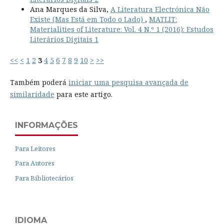
Ana Marques da Silva,
A Literatura Electrónica Não
Existe (Mas Está em Todo o Lado)
,
MATLIT:
Materialities of Literature: Vol. 4 N.º 1 (2016): Estudos
Literários Digitais 1
<<
<
1
2
3
4
5
6
7
8
9
10
>
>>
Também poderá
iniciar uma pesquisa avançada de
similaridade
para este artigo.
INFORMAÇÕES
Para Leitores
Para Autores
Para Bibliotecários
IDIOMA