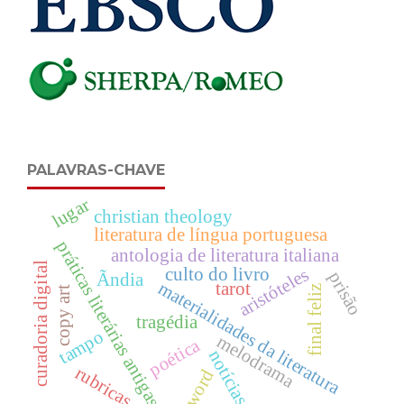
PALAVRAS-CHAVE
lugar
christian theology
literatura de língua portuguesa
práticas literárias antigas
antologia de literatura italiana
curadoria digital
culto do livro
aristóteles
prisão
Ãndia
materialidades da literatura
tarot
final feliz
copy art
tragédia
tampo
melodrama
poética
notícias
rubricas
word