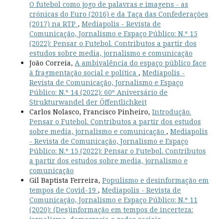
O futebol como jogo de palavras e imagens - as
crónicas do Euro (2016) e da Taça das Confederações
(2017) na RTP
,
Mediapolis - Revista de
Comunicação, Jornalismo e Espaço Público: N.º 15
(2022): Pensar o Futebol. Contributos a partir dos
estudos sobre media, jornalismo e comunicação
João Correia,
A ambivalência do espaço público face
à fragmentação social e política
,
Mediapolis -
Revista de Comunicação, Jornalismo e Espaço
Público: N.º 14 (2022): 60º Aniversário de
Strukturwandel der Öffentlichkeit
Carlos Nolasco, Francisco Pinheiro,
Introdução.
Pensar o Futebol. Contributos a partir dos estudos
sobre media, jornalismo e comunicação
,
Mediapolis
- Revista de Comunicação, Jornalismo e Espaço
Público: N.º 15 (2022): Pensar o Futebol. Contributos
a partir dos estudos sobre media, jornalismo e
comunicação
Gil Baptista Ferreira,
Populismo e desinformação em
tempos de Covid-19
,
Mediapolis - Revista de
Comunicação, Jornalismo e Espaço Público: N.º 11
(2020): (Des)informação em tempos de incerteza: