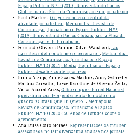
Espaço Público: N.º 9 (2019): Reinventando Pactos
Globais para a Ética da Comunicação e do Jornalismo
Paulo Martins,
O rigor como eixo central da
atividade jornalística
,
Mediapolis - Revista de
Comunicação, Jornalismo e Espaço Público: N.º 9
(2019): Reinventando Pactos Globais para a Ética da
Comunicação e do Jornalismo
Fernando Oliveira Paulino, Silvio Waisbord,
Las
narrativas del populismo reaccionario
,
Mediapolis -
Revista de Comunicação, Jornalismo e Espaço
Público: N.º 12 (2021): Media, Populismo e Espaço
Público: desafios contemporneos
Bruno Araújo, Anne Soares Martins, Anny Gabrielly
Martins Carvalho, Layse Karolline de Oliveira Ãvila,
Victor Amaral Arias,
O Brasil que o Jornal Nacional
quer: dinmicas de agendamento do público no
quadro "O Brasil Que Eu Quero"
,
Mediapolis -
Revista de Comunicação, Jornalismo e Espaço
Público: N.º 10 (2020): 50 Anos de Estudos sobre o
agendamento
Ana Luiza Coiro Moraes,
Representações da mulher
assassinada no fait divers: uma análise nos jornais