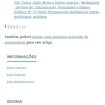
The Times, Daily News e Diário Gaúcho
,
Mediapolis
- Revista de Comunicação, Jornalismo e Espaço
Público: N.º 6 (2018): Personagens mediáticas: teoria,
problemas, análises
1
2
3
4
5
>
>>
Também poderá
iniciar uma pesquisa avançada de
similaridade
para este artigo.
INFORMAÇÕES
Para Leitores
Para Autores
Para Bibliotecários
IDIOMA