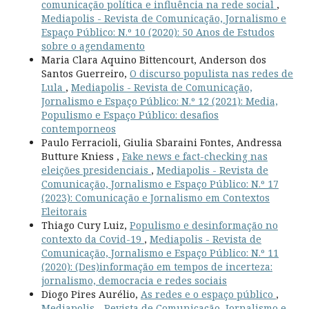
comunicação política e influência na rede social
,
Mediapolis - Revista de Comunicação, Jornalismo e
Espaço Público: N.º 10 (2020): 50 Anos de Estudos
sobre o agendamento
Maria Clara Aquino Bittencourt, Anderson dos
Santos Guerreiro,
O discurso populista nas redes de
Lula
,
Mediapolis - Revista de Comunicação,
Jornalismo e Espaço Público: N.º 12 (2021): Media,
Populismo e Espaço Público: desafios
contemporneos
Paulo Ferracioli, Giulia Sbaraini Fontes, Andressa
Butture Kniess ,
Fake news e fact-checking nas
eleições presidenciais
,
Mediapolis - Revista de
Comunicação, Jornalismo e Espaço Público: N.º 17
(2023): Comunicação e Jornalismo em Contextos
Eleitorais
Thiago Cury Luiz,
Populismo e desinformação no
contexto da Covid-19
,
Mediapolis - Revista de
Comunicação, Jornalismo e Espaço Público: N.º 11
(2020): (Des)informação em tempos de incerteza:
jornalismo, democracia e redes sociais
Diogo Pires Aurélio,
As redes e o espaço público
,
Mediapolis - Revista de Comunicação, Jornalismo e