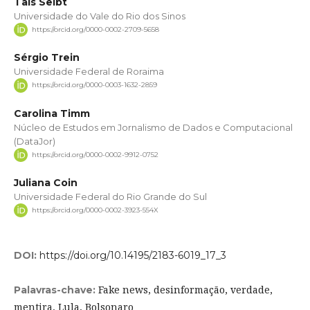
Taís Seibt
Universidade do Vale do Rio dos Sinos
https://orcid.org/0000-0002-2709-5658
Sérgio Trein
Universidade Federal de Roraima
https://orcid.org/0000-0003-1632-2859
Carolina Timm
Núcleo de Estudos em Jornalismo de Dados e Computacional
(DataJor)
https://orcid.org/0000-0002-9912-0752
Juliana Coin
Universidade Federal do Rio Grande do Sul
https://orcid.org/0000-0002-3923-554X
DOI:
https://doi.org/10.14195/2183-6019_17_3
Fake news, desinformação, verdade,
Palavras-chave:
mentira, Lula, Bolsonaro