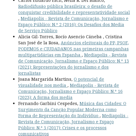
Carlos Eduardo Esch, Nelia R. Del Bianco,
Radiodifusão pública brasileira: o desafio de
conquistar credibilidade e representatividade social
,
Mediapolis - Revista de Comunicação, Jornalismo e
Espaço Público: N.º 2 (2016): Os Desafios dos Media
de Serviço Público
Alicia Gil-Torres, Rocío Asencio Cáneba , Cristina
San José de la Rosa,
Anúncios eleitorais do PP, PSOE,
PODEMOS e CIUDADANOS nas primeiras campanhas
multipartidárias em Espanha
,
Mediapolis - Revista
de Comunicação, Jornalismo e Espaço Público: N.º 13
(2021): Representações do jornalismo e dos
jornalistas
Joana Margarida Martins,
O potencial de
visualidade nos media
,
Mediapolis - Revista de
Comunicação, Jornalismo e Espaço Público: N.º 16
(2023): A forma dos media
Fernando Garbini Cespedes,
Música das Cidades: O
Surgimento da Canção Popular Moderna como
Forma de Representação do Indivíduo
,
Mediapolis -
Revista de Comunicação, Jornalismo e Espaço
Público: N.º 5 (2017): Crises e os processos
comunicativos