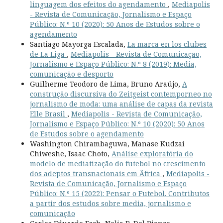
linguagem dos efeitos do agendamento
,
Mediapolis
- Revista de Comunicação, Jornalismo e Espaço
Público: N.º 10 (2020): 50 Anos de Estudos sobre o
agendamento
Santiago Mayorga Escalada,
La marca en los clubes
de La Liga
,
Mediapolis - Revista de Comunicação,
Jornalismo e Espaço Público: N.º 8 (2019): Media,
comunicação e desporto
Guilherme Teodoro de Lima, Bruno Araújo,
A
construção discursiva do Zeitgeist contemporneo no
jornalismo de moda: uma análise de capas da revista
Elle Brasil
,
Mediapolis - Revista de Comunicação,
Jornalismo e Espaço Público: N.º 10 (2020): 50 Anos
de Estudos sobre o agendamento
Washington Chirambaguwa, Manase Kudzai
Chiweshe, Isaac Choto,
Análise exploratória do
modelo de mediatização do futebol no crescimento
dos adeptos transnacionais em Ãfrica
,
Mediapolis -
Revista de Comunicação, Jornalismo e Espaço
Público: N.º 15 (2022): Pensar o Futebol. Contributos
a partir dos estudos sobre media, jornalismo e
comunicação