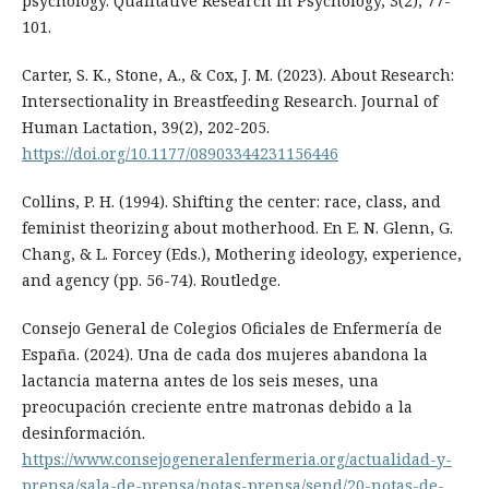
psychology. Qualitative Research in Psychology, 3(2), 77-
101.
Carter, S. K., Stone, A., & Cox, J. M. (2023). About Research:
Intersectionality in Breastfeeding Research. Journal of
Human Lactation, 39(2), 202-205.
https://doi.org/10.1177/08903344231156446
Collins, P. H. (1994). Shifting the center: race, class, and
feminist theorizing about motherhood. En E. N. Glenn, G.
Chang, & L. Forcey (Eds.), Mothering ideology, experience,
and agency (pp. 56-74). Routledge.
Consejo General de Colegios Oficiales de Enfermería de
España. (2024). Una de cada dos mujeres abandona la
lactancia materna antes de los seis meses, una
preocupación creciente entre matronas debido a la
desinformación.
https://www.consejogeneralenfermeria.org/actualidad-y-
prensa/sala-de-prensa/notas-prensa/send/20-notas-de-