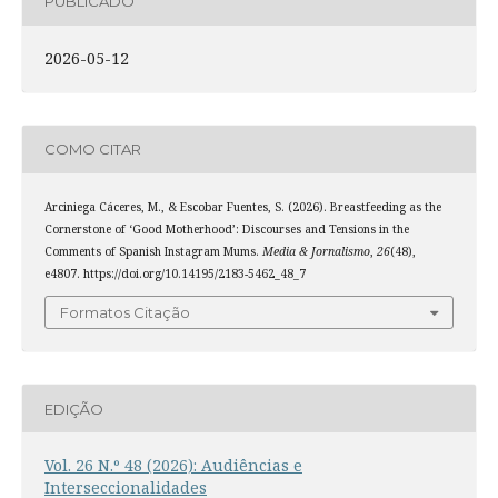
PUBLICADO
2026-05-12
COMO CITAR
Arciniega Cáceres, M., & Escobar Fuentes, S. (2026). Breastfeeding as the
Cornerstone of ‘Good Motherhood’: Discourses and Tensions in the
Comments of Spanish Instagram Mums.
Media & Jornalismo
,
26
(48),
e4807. https://doi.org/10.14195/2183-5462_48_7
Formatos Citação
EDIÇÃO
Vol. 26 N.º 48 (2026): Audiências e
Interseccionalidades