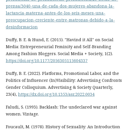
prensa/3040-una-de-cada-dos-mujeres-abandona-la-
lactancia-materna-antes-de-los-seis-meses-una-
preocupacion-creciente-entre-matronas-debido-a-la-
desinformacion
Duffy, B. E. & Hund, E. (2015). "Havind it All" on Social
Media: Entrepreneurial Feminity and Self-Branding
Among Fashion Bloggers. Social Media + Society, 1(2).
https://doi.org/10.1177/2056305115604337
Duffy, B. E. (2022). Platforms, Promotional Labor, and the
Politics of Influencer (In)Visibility: Advertising Confronts
Gender Colloquium. Advertising & Society Quarterly,
23(4),
https://dx.doi.org/10.1353/asr.2022.0034
Faludi, S. (1993). Backlash: The undeclared war against
women. Vintage.
Foucault, M. (1978). History of Sexuality: An Introduction