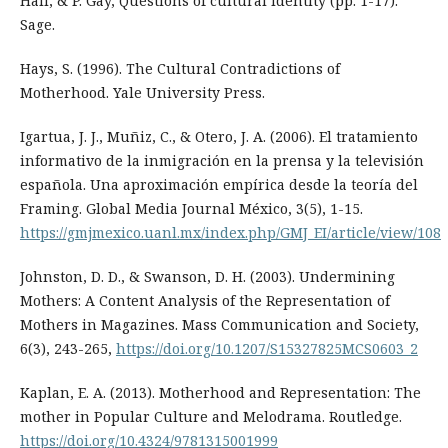
Hall, & P. Gay, Questions of cultural identity (pp. 1-17).
Sage.
Hays, S. (1996). The Cultural Contradictions of
Motherhood. Yale University Press.
Igartua, J. J., Muñiz, C., & Otero, J. A. (2006). El tratamiento
informativo de la inmigración en la prensa y la televisión
española. Una aproximación empírica desde la teoría del
Framing. Global Media Journal México, 3(5), 1-15.
https://gmjmexico.uanl.mx/index.php/GMJ_EI/article/view/108
Johnston, D. D., & Swanson, D. H. (2003). Undermining
Mothers: A Content Analysis of the Representation of
Mothers in Magazines. Mass Communication and Society,
6(3), 243-265,
https://doi.org/10.1207/S15327825MCS0603_2
Kaplan, E. A. (2013). Motherhood and Representation: The
mother in Popular Culture and Melodrama. Routledge.
https://doi.org/10.4324/9781315001999