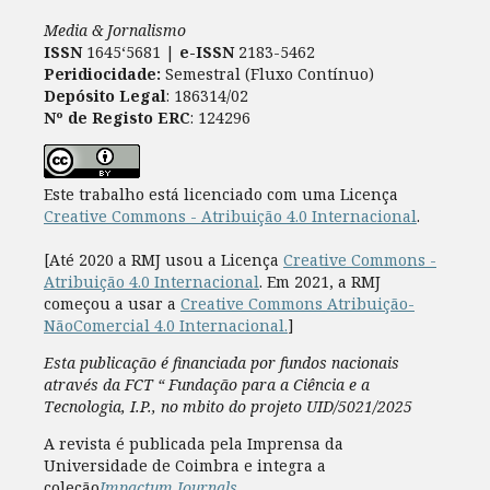
Media & Jornalismo
ISSN
1645‘5681 |
e-ISSN
2183-5462
Peridiocidade:
Semestral (Fluxo Contínuo)
Depósito Legal
: 186314/02
Nº de Registo ERC
: 124296
Este trabalho está licenciado com uma Licença
Creative Commons - Atribuição 4.0 Internacional
.
[Até 2020 a RMJ usou a Licença
Creative Commons -
Atribuição 4.0 Internacional
. Em 2021, a RMJ
começou a usar a
Creative Commons Atribuição-
NãoComercial 4.0 Internacional.
]
Esta publicação é financiada por fundos nacionais
através da FCT “ Fundação para a Ciência e a
Tecnologia, I.P., no mbito do projeto UID/5021/2025
A revista é publicada pela Imprensa da
Universidade de Coimbra e integra a
coleção
Impactum Journals