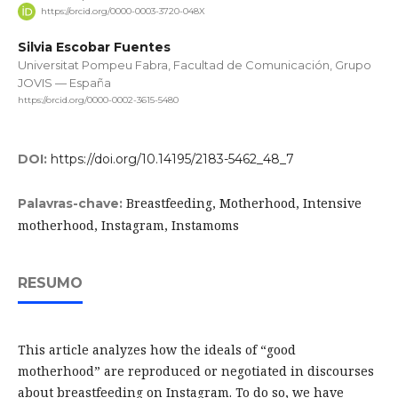
https://orcid.org/0000-0003-3720-048X
Silvia Escobar Fuentes
Universitat Pompeu Fabra, Facultad de Comunicación, Grupo
JOVIS — España
https://orcid.org/0000-0002-3615-5480
DOI:
https://doi.org/10.14195/2183-5462_48_7
Breastfeeding, Motherhood, Intensive
Palavras-chave:
motherhood, Instagram, Instamoms
RESUMO
This article analyzes how the ideals of “good
motherhood” are reproduced or negotiated in discourses
about breastfeeding on Instagram. To do so, we have