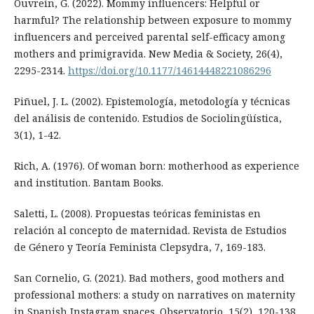
Ouvrein, G. (2022). Mommy influencers: Helpful or
harmful? The relationship between exposure to mommy
influencers and perceived parental self-efficacy among
mothers and primigravida. New Media & Society, 26(4),
2295-2314.
https://doi.org/10.1177/14614448221086296
Piñuel, J. L. (2002). Epistemología, metodología y técnicas
del análisis de contenido. Estudios de Sociolingüística,
3(1), 1-42.
Rich, A. (1976). Of woman born: motherhood as experience
and institution. Bantam Books.
Saletti, L. (2008). Propuestas teóricas feministas en
relación al concepto de maternidad. Revista de Estudios
de Género y Teoría Feminista Clepsydra, 7, 169-183.
San Cornelio, G. (2021). Bad mothers, good mothers and
professional mothers: a study on narratives on maternity
in Spanish Instagram spaces. Observatorio, 15(2), 120-138.