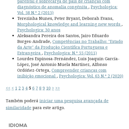
parental e sobrecarga de pais de crianças com
diagnóstico de anomalia congénita
,
Psychologica:
Vol. 58 N.º 2 (2015)
Terezinha Nunes, Peter Bryant, Deborah Evans,
Morphological knowledge and learning new words
,
Psychologica: 30 anos
Aleksandra Pereira dos Santos, Jairo Eduardo
Borges-Andrade,
Competências no Trabalho: "Estado
da Arte" da Produção Científica Portuguesa e
Estrangeira
,
Psychologica: N.º 55 (2011)
Lourdes Espinosa-Fernández, Luis Joaquin García-
López, José Antonio Muela Martínez, Alfonso
Ordóñez-Ortega,
Compreender crianças com
inibição emocional
,
Psychologica: Vol. 63 N.º 2 (2020)
<<
<
1
2
3
4
5
6
7
8
9
10
>
>>
Também poderá
iniciar uma pesquisa avançada de
similaridade
para este artigo.
IDIOMA