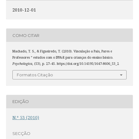
2010-12-01
COMO CITAR
Machado, T. S., & Figueiredo, T. (2010). Vinculação a Pais, Pares e
Professores “ estudos com o IPPA-R para crianças do ensino básico.
Psychologica
, (53), p. 27–45. https://doi.org/10.14195/1647-8606_53_2
Formatos Citação
EDIÇÃO
N.º 53 (2010)
SECÇÃO