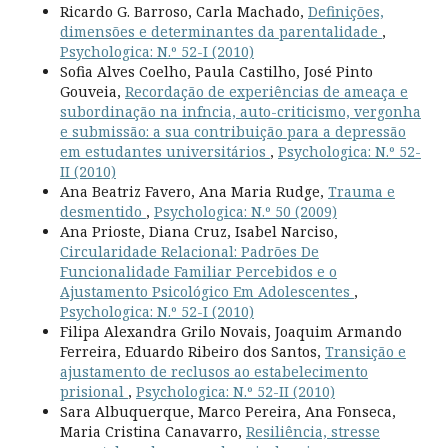
Ricardo G. Barroso, Carla Machado,
Definições,
dimensões e determinantes da parentalidade
,
Psychologica: N.º 52-I (2010)
Sofia Alves Coelho, Paula Castilho, José Pinto
Gouveia,
Recordação de experiências de ameaça e
subordinação na infncia, auto-criticismo, vergonha
e submissão: a sua contribuição para a depressão
em estudantes universitários
,
Psychologica: N.º 52-
II (2010)
Ana Beatriz Favero, Ana Maria Rudge,
Trauma e
desmentido
,
Psychologica: N.º 50 (2009)
Ana Prioste, Diana Cruz, Isabel Narciso,
Circularidade Relacional: Padrões De
Funcionalidade Familiar Percebidos e o
Ajustamento Psicológico Em Adolescentes
,
Psychologica: N.º 52-I (2010)
Filipa Alexandra Grilo Novais, Joaquim Armando
Ferreira, Eduardo Ribeiro dos Santos,
Transição e
ajustamento de reclusos ao estabelecimento
prisional
,
Psychologica: N.º 52-II (2010)
Sara Albuquerque, Marco Pereira, Ana Fonseca,
Maria Cristina Canavarro,
Resiliência, stresse