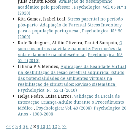
Julia Zanetti Rocca,
Avaliação de desempenho
acadêmico pelo professor
,
Psychologica: Vol. 63 N.º 1
(2020)
Rita Gomez, Isabel Leal,
Stress parental no período
pós-parto: Adaptação do Parental Stress Inventory
para a população portuguesa
,
Psychologica: N.º 50
(2009)
Rute Rodrigues, Abílio Oliveira, Daniel Sampaio,
O
som e os outros na vida e na morte: Percepções da
vida e da morte na adolescência
,
Psychologica: N.º
52-I (2010)
Liliana P. V. Mendes,
Aplicações da Realidade Virtual
na Reabilitação da lesão cerebral adquirida: Estudo
das potencialidades de ambientes virtuais na
reabilitação de sinistrados: Revisão sistemática
,
Psychologica: N.º 52-II (2010)
Helga Pedro, Luísa Barros,
Validação da Escala de
Interacção Criança-Adulto durante o Procedimento
Médico
,
Psychologica: Vol. 49 (2008): Psychologica 20
Anos - 1988-2008
<<
<
3
4
5
6
7
8
9
10
11
12
>
>>