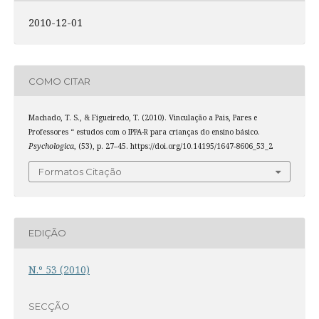
2010-12-01
COMO CITAR
Machado, T. S., & Figueiredo, T. (2010). Vinculação a Pais, Pares e
Professores “ estudos com o IPPA-R para crianças do ensino básico.
Psychologica
, (53), p. 27–45. https://doi.org/10.14195/1647-8606_53_2
Formatos Citação
EDIÇÃO
N.º 53 (2010)
SECÇÃO