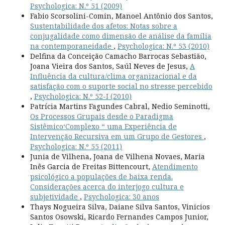
Psychologica: N.º 51 (2009)
Fabio Scorsolini-Comin, Manoel Antônio dos Santos,
Sustentabilidade dos afetos: Notas sobre a
conjugalidade como dimensão de análise da família
na contemporaneidade
,
Psychologica: N.º 53 (2010)
Delfina da Conceição Camacho Barrocas Sebastião,
Joana Vieira dos Santos, Saúl Neves de Jesus,
A
Influência da cultura/clima organizacional e da
satisfação com o suporte social no stresse percebido
,
Psychologica: N.º 52-I (2010)
Patrícia Martins Fagundes Cabral, Nedio Seminotti,
Os Processos Grupais desde o Paradigma
Sistêmico‘Complexo “ uma Experiência de
Intervenção Recursiva em um Grupo de Gestores
,
Psychologica: N.º 55 (2011)
Junia de Vilhena, Joana de Vilhena Novaes, Maria
Inês Garcia de Freitas Bittencourt,
Atendimento
psicológico a populações de baixa renda.
Considerações acerca do interjogo cultura e
subjetividade
,
Psychologica: 30 anos
Thays Nogueira Silva, Daiane Silva Santos, Vinicios
Santos Osowski, Ricardo Fernandes Campos Junior,