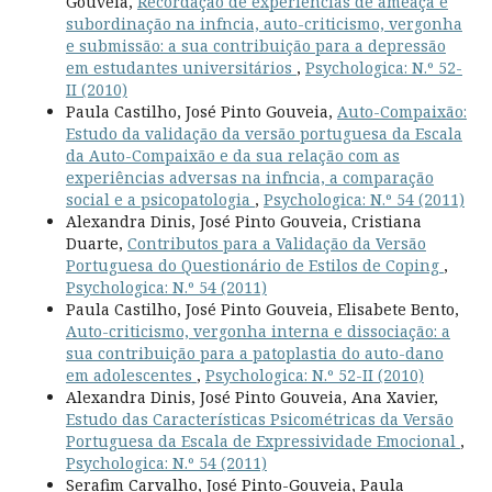
Gouveia,
Recordação de experiências de ameaça e
subordinação na infncia, auto-criticismo, vergonha
e submissão: a sua contribuição para a depressão
em estudantes universitários
,
Psychologica: N.º 52-
II (2010)
Paula Castilho, José Pinto Gouveia,
Auto-Compaixão:
Estudo da validação da versão portuguesa da Escala
da Auto-Compaixão e da sua relação com as
experiências adversas na infncia, a comparação
social e a psicopatologia
,
Psychologica: N.º 54 (2011)
Alexandra Dinis, José Pinto Gouveia, Cristiana
Duarte,
Contributos para a Validação da Versão
Portuguesa do Questionário de Estilos de Coping
,
Psychologica: N.º 54 (2011)
Paula Castilho, José Pinto Gouveia, Elisabete Bento,
Auto-criticismo, vergonha interna e dissociação: a
sua contribuição para a patoplastia do auto-dano
em adolescentes
,
Psychologica: N.º 52-II (2010)
Alexandra Dinis, José Pinto Gouveia, Ana Xavier,
Estudo das Características Psicométricas da Versão
Portuguesa da Escala de Expressividade Emocional
,
Psychologica: N.º 54 (2011)
Serafim Carvalho, José Pinto-Gouveia, Paula