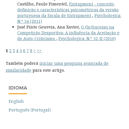
Castilho, Paulo Pimentel,
Entrapment - conceito,
definição e características psicométricas da versão
portuguesa da Escala de Entrapment
,
Psychologica:
N.º 54 (2011)
José Pinto Gouveia, Ana Xavier,
O (In)Sucesso na
Competição Desportiva: A influência da Aceitação e
do Auto-Criticismo
,
Psychologica: N.º 52-II (2010)
1
2
3
4
5
6
7
8
>
>>
Também poderá
iniciar uma pesquisa avançada de
similaridade
para este artigo.
IDIOMA
English
Português (Portugal)