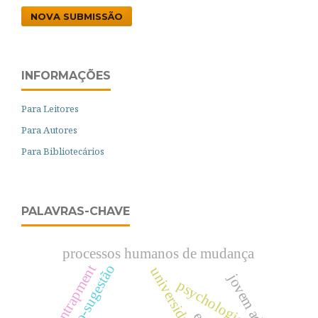
NOVA SUBMISSÃO
INFORMAÇÕES
Para Leitores
Para Autores
Para Bibliotecários
PALAVRAS-CHAVE
processos humanos de mudança
auto-sugestão
entrapment
jovem adulto
psychologica