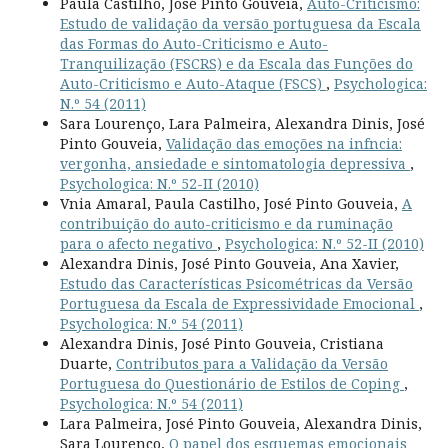
Paula Castilho, José Pinto Gouveia,
Auto-Criticismo:
Estudo de validação da versão portuguesa da Escala
das Formas do Auto-Criticismo e Auto-
Tranquilização (FSCRS) e da Escala das Funções do
Auto-Criticismo e Auto-Ataque (FSCS)
,
Psychologica:
N.º 54 (2011)
Sara Lourenço, Lara Palmeira, Alexandra Dinis, José
Pinto Gouveia,
Validação das emoções na infncia:
vergonha, ansiedade e sintomatologia depressiva
,
Psychologica: N.º 52-II (2010)
Vnia Amaral, Paula Castilho, José Pinto Gouveia,
A
contribuição do auto-criticismo e da ruminação
para o afecto negativo
,
Psychologica: N.º 52-II (2010)
Alexandra Dinis, José Pinto Gouveia, Ana Xavier,
Estudo das Características Psicométricas da Versão
Portuguesa da Escala de Expressividade Emocional
,
Psychologica: N.º 54 (2011)
Alexandra Dinis, José Pinto Gouveia, Cristiana
Duarte,
Contributos para a Validação da Versão
Portuguesa do Questionário de Estilos de Coping
,
Psychologica: N.º 54 (2011)
Lara Palmeira, José Pinto Gouveia, Alexandra Dinis,
Sara Lourenço,
O papel dos esquemas emocionais