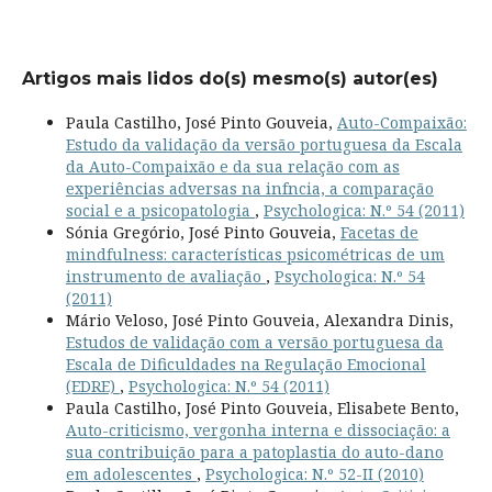
Artigos mais lidos do(s) mesmo(s) autor(es)
Paula Castilho, José Pinto Gouveia,
Auto-Compaixão:
Estudo da validação da versão portuguesa da Escala
da Auto-Compaixão e da sua relação com as
experiências adversas na infncia, a comparação
social e a psicopatologia
,
Psychologica: N.º 54 (2011)
Sónia Gregório, José Pinto Gouveia,
Facetas de
mindfulness: características psicométricas de um
instrumento de avaliação
,
Psychologica: N.º 54
(2011)
Mário Veloso, José Pinto Gouveia, Alexandra Dinis,
Estudos de validação com a versão portuguesa da
Escala de Dificuldades na Regulação Emocional
(EDRE)
,
Psychologica: N.º 54 (2011)
Paula Castilho, José Pinto Gouveia, Elisabete Bento,
Auto-criticismo, vergonha interna e dissociação: a
sua contribuição para a patoplastia do auto-dano
em adolescentes
,
Psychologica: N.º 52-II (2010)