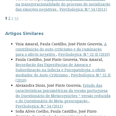
na transgeracionalidade do processo de socialização
das emoções negativas
,
Psychologica: N.º 54 (2011)
1
2
>
>>
Artigos Similares
Vnia Amaral, Paula Castilho, José Pinto Gouveia,
A
contribuição do auto-criticismo e da ruminação
para o afecto negativo
,
Psychologica: N.º 52-II (2010)
Paula Castilho, José Pinto Gouveia, Vnia Amaral,
Recordação das Experiências de Ameaça e
Subordinação na Infncia e Psicopatologia: o efeito
mediador do Auto-Criticismo
,
Psychologica: N.º 52-II
(2010)
Alexandra Dinis, José Pinto Gouveia,
Estudo das
características psicométricas da versão portuguesa
do Questionário de Metacognições “ versão reduzida
e do Questionário de Meta-preocupação
,
Psychologica: N.º 54 (2011)
Sofia Alves Coelho, Paula Castilho, José Pinto