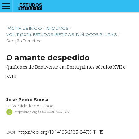
PÁGINA DE INÍCIO
/
ARQUIVOS
/
VOL. 11 (2021): ESTUDOS IBÉRICOS: DIÁLOGOS PLURAIS
/
Secção Temática
O amante despedido
Quiñones de Benavente em Portugal nos séculos XVII e
XVIII
José Pedro Sousa
Universidade de Lisboa
https://orcid.org/0000-0001-7007-1654
DOI:
https://doi.org/10.14195/2183-847X_11_15