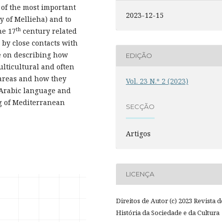
of the most important
2023-12-15
y of Mellieha) and to
th
he 17
century related
 by close contacts with
e on describing how
EDIÇÃO
lticultural and often
 areas and how they
Vol. 23 N.º 2 (2023)
 Arabic language and
ng of Mediterranean
SECÇÃO
Artigos
LICENÇA
Direitos de Autor (c) 2023 Revista d
História da Sociedade e da Cultura