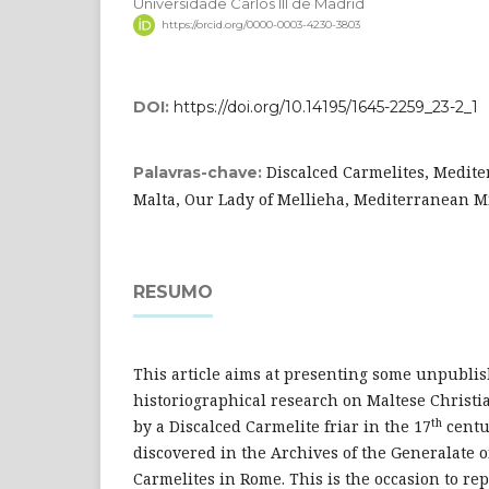
Universidade Carlos III de Madrid
https://orcid.org/0000-0003-4230-3803
DOI:
https://doi.org/10.14195/1645-2259_23-2_1
Discalced Carmelites, Medit
Palavras-chave:
Malta, Our Lady of Mellieha, Mediterranean M
RESUMO
This article aims at presenting some unpubl
historiographical research on Maltese Christi
th
by a Discalced Carmelite friar in the 17
centu
discovered in the Archives of the Generalate o
Carmelites in Rome. This is the occasion to re