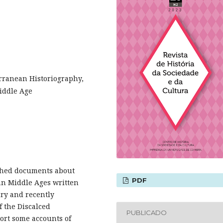
erranean Historiography,
iddle Age
ished documents about
PDF
an Middle Ages written
ry and recently
f the Discalced
PUBLICADO
port some accounts of