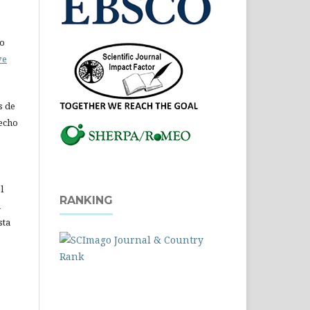
do
ve
s de
recho
l
RANKING
a
sta