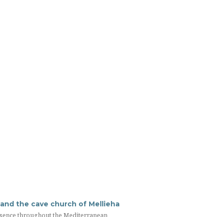
 and the cave church of Mellieha
presence throughout the Mediterranean