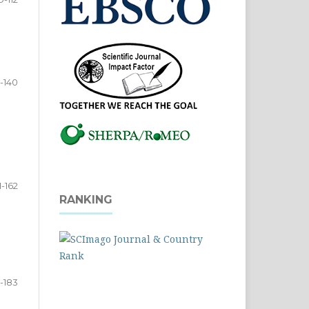
3-140
1-162
RANKING
-183