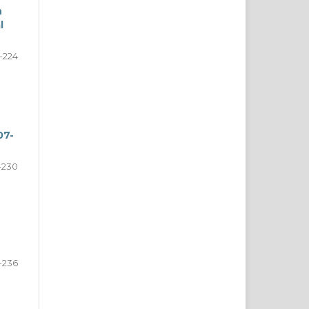
n
l
1-224
07-
-230
-236