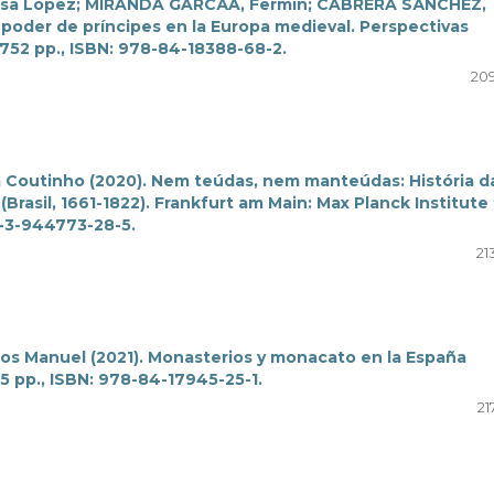
resa López; MIRANDA GARCÃA, Fermín; CABRERA SÃNCHEZ,
 y poder de príncipes en la Europa medieval. Perspectivas
 752 pp., ISBN: 978-84-18388-68-2.
209
ira Coutinho (2020). Nem teúdas, nem manteúdas: História d
(Brasil, 1661-1822). Frankfurt am Main: Max Planck Institute 
8-3-944773-28-5.
21
s Manuel (2021). Monasterios y monacato en la España
45 pp., ISBN: 978-84-17945-25-1.
21