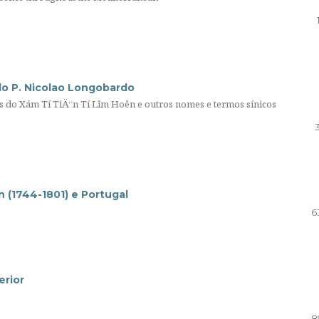
do P. Nicolao Longobardo
s do Xám Tí TiÄ“n Tí Lîm Hoên e outros nomes e termos sínicos
 (1744-1801) e Portugal
6
erior
8