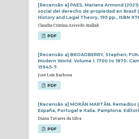
[Recensão a] PAES, Mariana Armond (2021). 
social del derecho de propiedad en Brasil (
History and Legal Theory, 195 pp., ISBN 
Claudia Cristina Azeredo Atallah
PDF
[Recensão a] BROADBERRY, Stephen; FUKAO
Modern World. Volume I: 1700 to 1870. Cam
15945-7.
José Luís Barbosa
PDF
[Recensão a] MORÃN MARTÃN, Remedios (dir.)
España, Portugal e Italia. Pamplona: Edito
Diana Tavares da Silva
PDF