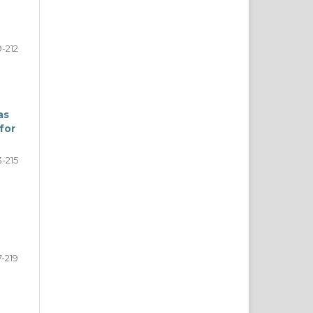
-212
as
for
3-215
7-219