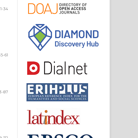
11-34
35-61
3-87
9-112