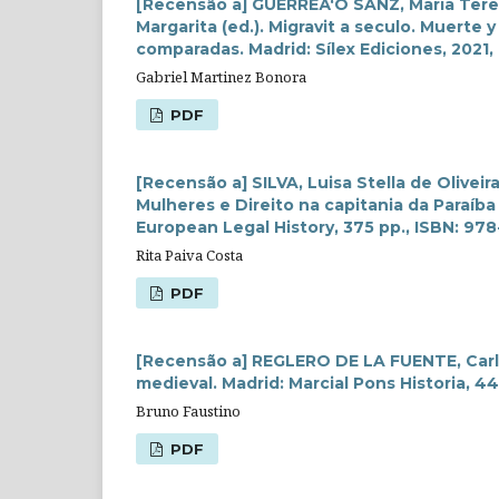
[Recensão a] GUERREÃ‘O SANZ, María Te
Margarita (ed.). Migravit a seculo. Muerte
comparadas. Madrid: Sílex Ediciones, 2021,
Gabriel Martinez Bonora
PDF
[Recensão a] SILVA, Luisa Stella de Olive
Mulheres e Direito na capitania da Paraíba 
European Legal History, 375 pp., ISBN: 97
Rita Paiva Costa
PDF
[Recensão a] REGLERO DE LA FUENTE, Carlo
medieval. Madrid: Marcial Pons Historia, 4
Bruno Faustino
PDF