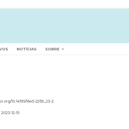
VOS
NOTÍCIAS
SOBRE
)
doi.org/10.14195/1645-2259_23-2
2023-12-15