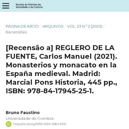
PÁGINA DE INÍCIO
/
ARQUIVOS
/
VOL. 23 N.º 2 (2023)
/
Recensões
[Recensão a] REGLERO DE LA
FUENTE, Carlos Manuel (2021).
Monasterios y monacato en la
España medieval. Madrid:
Marcial Pons Historia, 445 pp.,
ISBN: 978-84-17945-25-1.
Bruno Faustino
Universidade de Coimbra
https://orcid.org/0000-0002-6964-810X