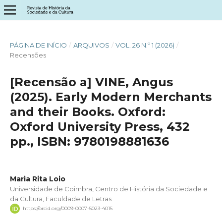
PÁGINA DE INÍCIO
/
ARQUIVOS
/
VOL. 26 N.º 1 (2026)
/
Recensões
[Recensão a] VINE, Angus
(2025). Early Modern Merchants
and their Books. Oxford:
Oxford University Press, 432
pp., ISBN: 9780198881636
Maria Rita Loio
Universidade de Coimbra, Centro de História da Sociedade e
da Cultura, Faculdade de Letras
https://orcid.org/0009-0007-5023-4015