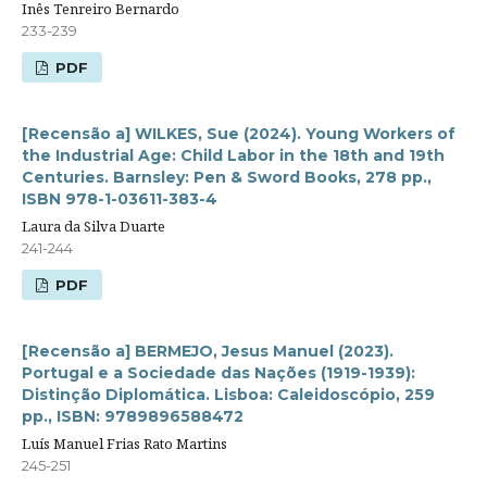
Inês Tenreiro Bernardo
233-239
PDF
[Recensão a] WILKES, Sue (2024). Young Workers of
the Industrial Age: Child Labor in the 18th and 19th
Centuries. Barnsley: Pen & Sword Books, 278 pp.,
ISBN 978-1-03611-383-4
Laura da Silva Duarte
241-244
PDF
[Recensão a] BERMEJO, Jesus Manuel (2023).
Portugal e a Sociedade das Nações (1919-1939):
Distinção Diplomática. Lisboa: Caleidoscópio, 259
pp., ISBN: 9789896588472
Luís Manuel Frias Rato Martins
245-251