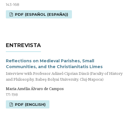
143-168
PDF (ESPAÑOL (ESPAÑA))
ENTREVISTA
Reflections on Medieval Parishes, Small
Communities, and the Christianitatis Limes
Interview with Professor Adinel-Ciprian Dincă (Faculty of History
and Philosophy, Babeş-Bolyai University, Cluj-Napoca)
Maria Amélia Álvaro de Campos
171-198
PDF (ENGLISH)