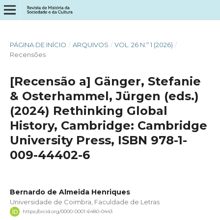
PÁGINA DE INÍCIO
/
ARQUIVOS
/
VOL. 26 N.º 1 (2026)
/
Recensões
[Recensão a] Gänger, Stefanie
& Osterhammel, Jürgen (eds.)
(2024) Rethinking Global
History, Cambridge: Cambridge
University Press, ISBN 978-1-
009-44402-6
Bernardo de Almeida Henriques
Universidade de Coimbra, Faculdade de Letras
https://orcid.org/0000-0001-6480-0443