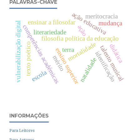
PALAVRAS-CHAVE
ação educativa
meritocracia
ensinar a filosofar
mudança
vulnerabilização digital
competências académicas
ação
literariedade
filosofia política da educação
mortalidade
texto poético
didática
talento musical
terra
ensino superior
identificação
mérito
natalidade
escola
INFORMAÇÕES
Para Leitores
Para Autores