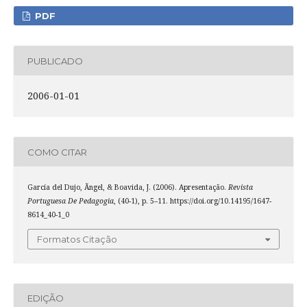
PDF
PUBLICADO
2006-01-01
COMO CITAR
García del Dujo, Ãngel, & Boavida, J. (2006). Apresentação.
Revista
Portuguesa De Pedagogia
, (40-1), p. 5–11. https://doi.org/10.14195/1647-
8614_40-1_0
Formatos Citação
EDIÇÃO