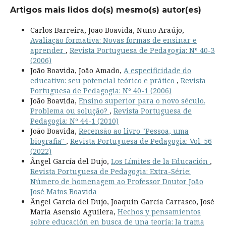
Artigos mais lidos do(s) mesmo(s) autor(es)
Carlos Barreira, João Boavida, Nuno Araújo,
Avaliação formativa: Novas formas de ensinar e
aprender
,
Revista Portuguesa de Pedagogia: Nº 40-3
(2006)
João Boavida, João Amado,
A especificidade do
educativo: seu potencial teórico e prático
,
Revista
Portuguesa de Pedagogia: Nº 40-1 (2006)
João Boavida,
Ensino superior para o novo século.
Problema ou solução?
,
Revista Portuguesa de
Pedagogia: Nº 44-1 (2010)
João Boavida,
Recensão ao livro "Pessoa, uma
biografia"
,
Revista Portuguesa de Pedagogia: Vol. 56
(2022)
Ãngel García del Dujo,
Los Límites de la Educación
,
Revista Portuguesa de Pedagogia: Extra-Série:
Número de homenagem ao Professor Doutor João
José Matos Boavida
Ãngel García del Dujo, Joaquín García Carrasco, José
María Asensio Aguilera,
Hechos y pensamientos
sobre educación en busca de una teoría: la trama