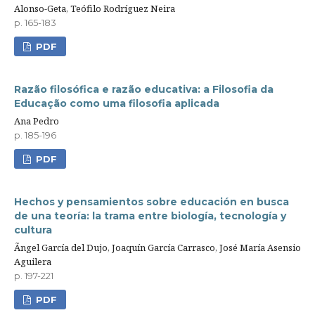
Alonso-Geta, Teófilo Rodríguez Neira
p. 165-183
PDF
Razão filosófica e razão educativa: a Filosofia da
Educação como uma filosofia aplicada
Ana Pedro
p. 185-196
PDF
Hechos y pensamientos sobre educación en busca
de una teoría: la trama entre biología, tecnología y
cultura
Ãngel García del Dujo, Joaquín García Carrasco, José María Asensio
Aguilera
p. 197-221
PDF