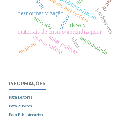
qualidade nas escolas
mito
debate
problematização
professores
desnormativização
objeto
educado
dewey
materiais de ensino/aprendizagem
ensino médio
aulas práticas
legitimidade
ideal
mclaren
INFORMAÇÕES
Para Leitores
Para Autores
Para Bibliotecários