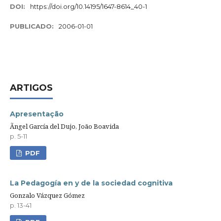
DOI:
https://doi.org/10.14195/1647-8614_40-1
PUBLICADO:
2006-01-01
ARTIGOS
Apresentação
Ãngel García del Dujo, João Boavida
p. 5-11
PDF
La Pedagogía en y de la sociedad cognitiva
Gonzalo Vázquez Gómez
p. 13-41