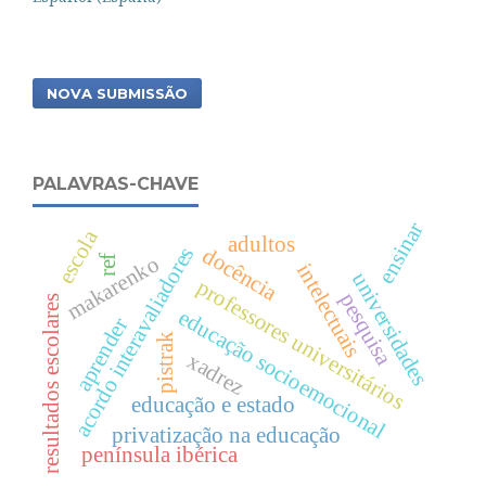
NOVA SUBMISSÃO
PALAVRAS-CHAVE
ensinar
escola
adultos
docência
acordo interavaliadores
makarenko
ref
intelectuais
universidades
professores universitários
pesquisa
resultados escolares
educação socioemocional
aprender
pistrak
xadrez
educação e estado
privatização na educação
península ibérica