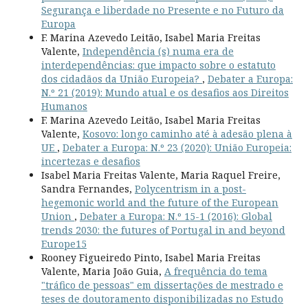
Segurança e liberdade no Presente e no Futuro da
Europa
F. Marina Azevedo Leitão, Isabel Maria Freitas
Valente,
Independência (s) numa era de
interdependências: que impacto sobre o estatuto
dos cidadãos da União Europeia?
,
Debater a Europa:
N.º 21 (2019): Mundo atual e os desafios aos Direitos
Humanos
F. Marina Azevedo Leitão, Isabel Maria Freitas
Valente,
Kosovo: longo caminho até à adesão plena à
UE
,
Debater a Europa: N.º 23 (2020): União Europeia:
incertezas e desafios
Isabel Maria Freitas Valente, Maria Raquel Freire,
Sandra Fernandes,
Polycentrism in a post-
hegemonic world and the future of the European
Union
,
Debater a Europa: N.º 15-1 (2016): Global
trends 2030: the futures of Portugal in and beyond
Europe15
Rooney Figueiredo Pinto, Isabel Maria Freitas
Valente, Maria João Guia,
A frequência do tema
"tráfico de pessoas" em dissertações de mestrado e
teses de doutoramento disponibilizadas no Estudo