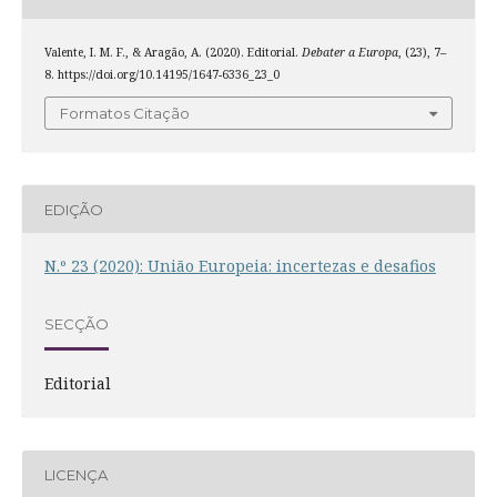
Valente, I. M. F., & Aragão, A. (2020). Editorial.
Debater a Europa
, (23), 7–
8. https://doi.org/10.14195/1647-6336_23_0
Formatos Citação
EDIÇÃO
N.º 23 (2020): União Europeia: incertezas e desafios
SECÇÃO
Editorial
LICENÇA