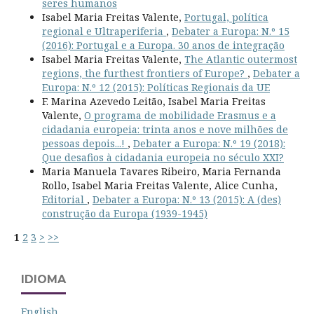
seres humanos
Isabel Maria Freitas Valente,
Portugal, política
regional e Ultraperiferia
,
Debater a Europa: N.º 15
(2016): Portugal e a Europa. 30 anos de integração
Isabel Maria Freitas Valente,
The Atlantic outermost
regions, the furthest frontiers of Europe?
,
Debater a
Europa: N.º 12 (2015): Políticas Regionais da UE
F. Marina Azevedo Leitão, Isabel Maria Freitas
Valente,
O programa de mobilidade Erasmus e a
cidadania europeia: trinta anos e nove milhões de
pessoas depois...!
,
Debater a Europa: N.º 19 (2018):
Que desafios à cidadania europeia no século XXI?
Maria Manuela Tavares Ribeiro, Maria Fernanda
Rollo, Isabel Maria Freitas Valente, Alice Cunha,
Editorial
,
Debater a Europa: N.º 13 (2015): A (des)
construção da Europa (1939-1945)
1
2
3
>
>>
IDIOMA
English