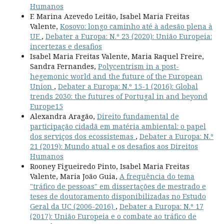
Humanos
F. Marina Azevedo Leitão, Isabel Maria Freitas
Valente,
Kosovo: longo caminho até à adesão plena à
UE
,
Debater a Europa: N.º 23 (2020): União Europeia:
incertezas e desafios
Isabel Maria Freitas Valente, Maria Raquel Freire,
Sandra Fernandes,
Polycentrism in a post-
hegemonic world and the future of the European
Union
,
Debater a Europa: N.º 15-1 (2016): Global
trends 2030: the futures of Portugal in and beyond
Europe15
Alexandra Aragão,
Direito fundamental de
participação cidadã em matéria ambiental: o papel
dos serviços dos ecossistemas
,
Debater a Europa: N.º
21 (2019): Mundo atual e os desafios aos Direitos
Humanos
Rooney Figueiredo Pinto, Isabel Maria Freitas
Valente, Maria João Guia,
A frequência do tema
"tráfico de pessoas" em dissertações de mestrado e
teses de doutoramento disponibilizadas no Estudo
Geral da UC (2006-2016)
,
Debater a Europa: N.º 17
(2017): União Europeia e o combate ao tráfico de