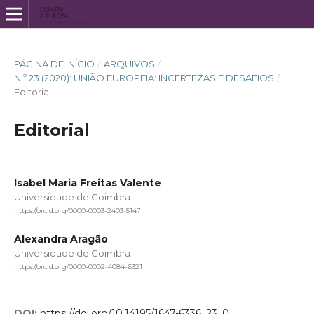
PÁGINA DE INÍCIO
/
ARQUIVOS
/
N.º 23 (2020): UNIÃO EUROPEIA: INCERTEZAS E DESAFIOS
/
Editorial
Editorial
Isabel Maria Freitas Valente
Universidade de Coimbra
https://orcid.org/0000-0003-2403-5147
Alexandra Aragão
Universidade de Coimbra
https://orcid.org/0000-0002-4084-6321
DOI:
https://doi.org/10.14195/1647-6336_23_0