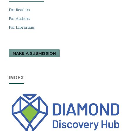
For Readers
For Authors
For Librarians
MAKE A SUBMISSION
INDEX