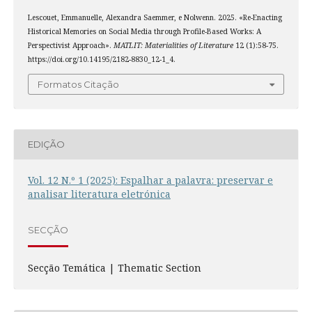
Lescouet, Emmanuelle, Alexandra Saemmer, e Nolwenn. 2025. «Re-Enacting
Historical Memories on Social Media through Profile-Based Works: A
Perspectivist Approach».
MATLIT: Materialities of Literature
12 (1):58-75.
https://doi.org/10.14195/2182-8830_12-1_4.
Formatos Citação
EDIÇÃO
Vol. 12 N.º 1 (2025): Espalhar a palavra: preservar e
analisar literatura eletrónica
SECÇÃO
Secção Temática | Thematic Section