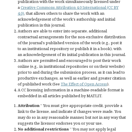
publication with the work simultaneously licensed under
a
Creative Commons Attribution 4.0 International (CC BY
4.0)
, that allows others to share the work with an
acknowledgement of the work's authorship and initial
publication in this journal.
Authors are able to enter into separate, additional
contractual arrangements for the non-exclusive distribution
of the journal's published version of the work (e.g., post it
to an institutional repository or publish it in a book), with
an acknowledgement of its initial publication in this journal.
Authors are permitted and encouraged to post their work
online (e.g., in institutional repositories or on their website)
prior to and during the submission process, as it can lead to
productive exchanges, as well as earlier and greater citation
of published work (See
The Effect of Open Access
).
A CC licensing information in a machine-readable format is
embedded in all articles published by MATLIT.
Attribution
” You must give
appropriate credit
, provide a
link to the license, and
indicate if changes were made
. You
may do so in any reasonable manner, but not in any way that
suggests the licensor endorses you or your use.
No additional restrictions
” You may not apply legal