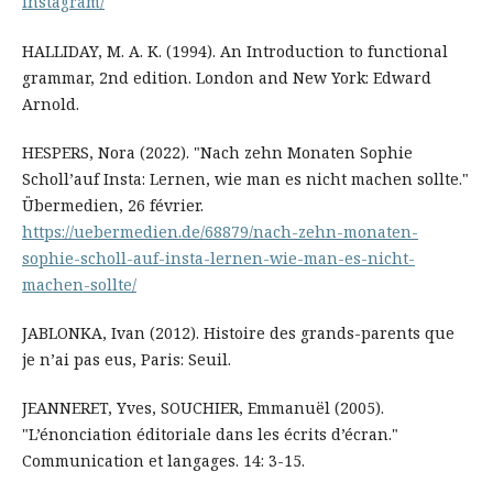
instagram/
HALLIDAY, M. A. K. (1994). An Introduction to functional
grammar, 2nd edition. London and New York: Edward
Arnold.
HESPERS, Nora (2022). "Nach zehn Monaten Sophie
Scholl’auf Insta: Lernen, wie man es nicht machen sollte."
Übermedien, 26 février.
https://uebermedien.de/68879/nach-zehn-monaten-
sophie-scholl-auf-insta-lernen-wie-man-es-nicht-
machen-sollte/
JABLONKA, Ivan (2012). Histoire des grands-parents que
je n’ai pas eus, Paris: Seuil.
JEANNERET, Yves, SOUCHIER, Emmanuël (2005).
"L’énonciation éditoriale dans les écrits d’écran."
Communication et langages. 14: 3-15.