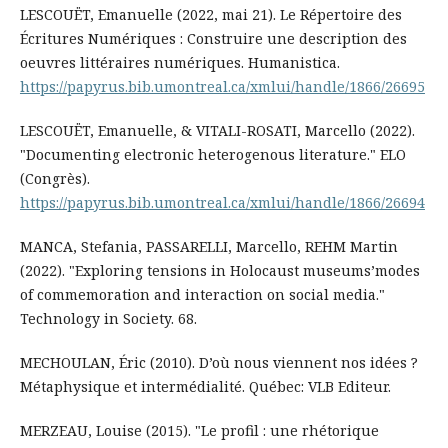
LESCOUËT, Emanuelle (2022, mai 21). Le Répertoire des
Écritures Numériques : Construire une description des
oeuvres littéraires numériques. Humanistica.
https://papyrus.bib.umontreal.ca/xmlui/handle/1866/26695
LESCOUËT, Emanuelle, & VITALI-ROSATI, Marcello (2022).
"Documenting electronic heterogenous literature." ELO
(Congrès).
https://papyrus.bib.umontreal.ca/xmlui/handle/1866/26694
MANCA, Stefania, PASSARELLI, Marcello, REHM Martin
(2022). "Exploring tensions in Holocaust museums’modes
of commemoration and interaction on social media."
Technology in Society. 68.
MECHOULAN, Éric (2010). D’où nous viennent nos idées ?
Métaphysique et intermédialité. Québec: VLB Editeur.
MERZEAU, Louise (2015). "Le profil : une rhétorique