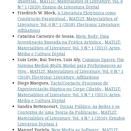
imaterial
,
MATLIT: Materialities of Literature: Vol. 8
N.º 1 (2020): Ensino da Literatura Digital
Friedrich W. Block,
A Literatura Eletrónica como
Construção Paratextual
,
MATLIT: Materialities of
Literature: Vol. 6 N.º 1 (2018): Electronic Literature:
Affiliations
Catarina Carneiro de Sousa,
Meta_Body: Uma
Investigação Baseada na Prática Artística
,
MATLIT:
Materialities of Literature: Vol. 3 N.º 1 (2015): Artes,
Média e Cultura Digital
Luis Leite, Rui Torres, Luis Aly,
Common Spaces: Um
Sistema Medial-Multi-Modal para Performances ao
Vivo
,
MATLIT: Materialities of Literature: Vol. 6 N.º 1
(2018): Electronic Literature: Affiliations
Diogo Marques,
Tacto/Contacto: Processos de
Experienciação Háptica no Corpo Cíbrido
,
MATLIT:
Materialities of Literature: Vol. 3 N.º 1 (2015): Artes,
Média e Cultura Digital
Sandra Bettencourt,
Tornar Público: As Redes e os
Contextos de uma Teoria da Publicação
,
MATLIT:
Materialities of Literature: Vol. 4 N.º 1 (2016): Estudos
Literários Digitais 1
Manuel Portela,
New Media as Software
,
MATLIT: