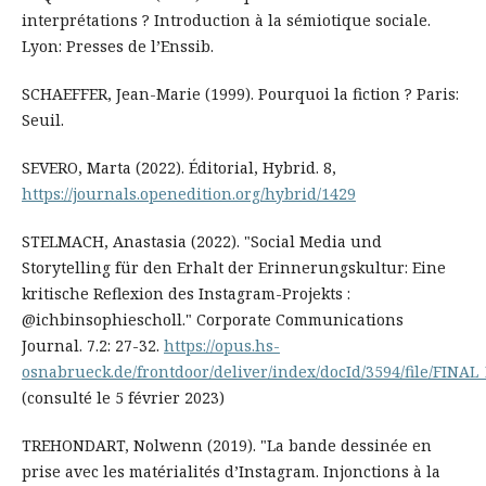
interprétations ? Introduction à la sémiotique sociale.
Lyon: Presses de l’Enssib.
SCHAEFFER, Jean-Marie (1999). Pourquoi la fiction ? Paris:
Seuil.
SEVERO, Marta (2022). Éditorial, Hybrid. 8,
https://journals.openedition.org/hybrid/1429
STELMACH, Anastasia (2022). "Social Media und
Storytelling für den Erhalt der Erinnerungskultur: Eine
kritische Reflexion des Instagram-Projekts :
@ichbinsophiescholl." Corporate Communications
Journal. 7.2: 27-32.
https://opus.hs-
osnabrueck.de/frontdoor/deliver/index/docId/3594/file/FINAL
(consulté le 5 février 2023)
TREHONDART, Nolwenn (2019). "La bande dessinée en
prise avec les matérialités d’Instagram. Injonctions à la