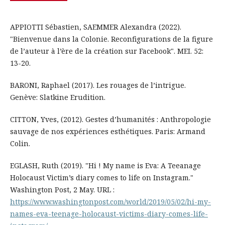
APPIOTTI Sébastien, SAEMMER Alexandra (2022).
"Bienvenue dans la Colonie. Reconfigurations de la figure
de l’auteur à l’ère de la création sur Facebook". MEI. 52:
13-20.
BARONI, Raphael (2017). Les rouages de l’intrigue.
Genève: Slatkine Erudition.
CITTON, Yves, (2012). Gestes d’humanités : Anthropologie
sauvage de nos expériences esthétiques. Paris: Armand
Colin.
EGLASH, Ruth (2019). "Hi ! My name is Eva: A Teeanage
Holocaust Victim’s diary comes to life on Instagram."
Washington Post, 2 May. URL :
https://www.washingtonpost.com/world/2019/05/02/hi-my-
names-eva-teenage-holocaust-victims-diary-comes-life-