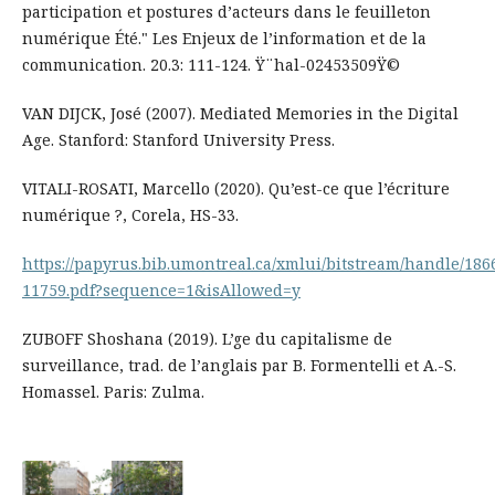
participation et postures d’acteurs dans le feuilleton
numérique Été." Les Enjeux de l’information et de la
communication. 20.3: 111-124. Ÿ¨hal-02453509Ÿ©
VAN DIJCK, José (2007). Mediated Memories in the Digital
Age. Stanford: Stanford University Press.
VITALI-ROSATI, Marcello (2020). Qu’est-ce que l’écriture
numérique ?, Corela, HS-33.
https://papyrus.bib.umontreal.ca/xmlui/bitstream/handle/186
11759.pdf?sequence=1&isAllowed=y
ZUBOFF Shoshana (2019). L’ge du capitalisme de
surveillance, trad. de l’anglais par B. Formentelli et A.-S.
Homassel. Paris: Zulma.