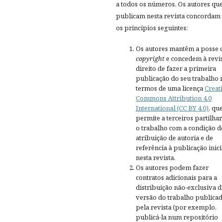
a todos os números. Os autores qu
publicam nesta revista concordam
os princípios seguintes:
Os autores mantêm a posse 
copyright
e concedem à revis
direito de fazer a primeira
publicação do seu trabalho 
termos de uma licença
Creat
Commons Attribution 4.0
International (CC BY 4.0)
, qu
permite a terceiros partilh
o trabalho com a condição d
atribuição de autoria e de
referência à publicação inici
nesta revista.
Os autores podem fazer
contratos adicionais para a
distribuição não-exclusiva d
versão do trabalho publica
pela revista (por exemplo,
publicá-la num repositório