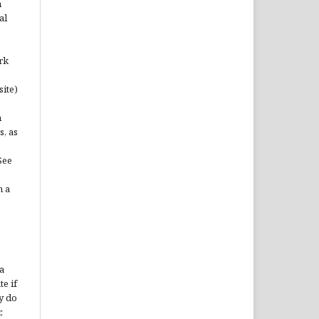
n
al
rk
site)
n
s, as
See
n a
a
te if
y do
,