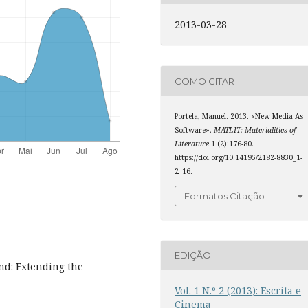
2013-03-28
COMO CITAR
Portela, Manuel. 2013. «New Media As
Software».
MATLIT: Materialities of
Literature
1 (2):176-80.
https://doi.org/10.14195/2182-8830_1-
2_16.
Formatos Citação
EDIÇÃO
d: Extending the
Vol. 1 N.º 2 (2013): Escrita e
Cinema