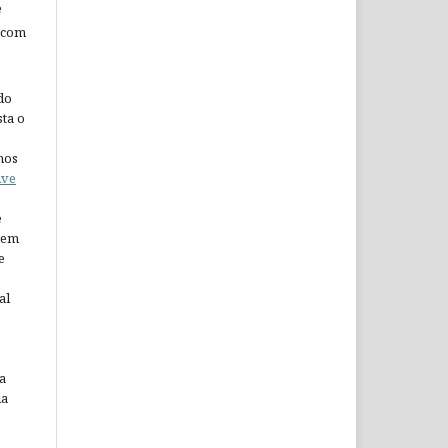
e
 com
do
ta o
nos
ive
e
arem
e
al
a
da