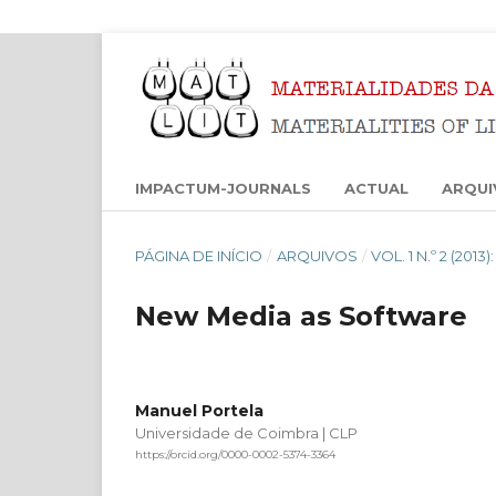
IMPACTUM-JOURNALS
ACTUAL
ARQUI
PÁGINA DE INÍCIO
/
ARQUIVOS
/
VOL. 1 N.º 2 (201
New Media as Software
Manuel Portela
Universidade de Coimbra | CLP
https://orcid.org/0000-0002-5374-3364