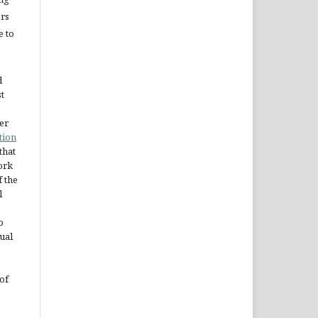
ors
e to
d
st
er
tion
 that
ork
 the
l
o
ual
of