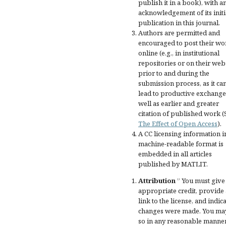
publish it in a book), with a
acknowledgement of its initi
publication in this journal.
Authors are permitted and
encouraged to post their wo
online (e.g., in institutional
repositories or on their web
prior to and during the
submission process, as it ca
lead to productive exchange
well as earlier and greater
citation of published work (
The Effect of Open Access
).
A CC licensing information i
machine-readable format is
embedded in all articles
published by MATLIT.
Attribution
” You must give
appropriate credit
, provide 
link to the license, and
indica
changes were made
. You ma
so in any reasonable manner