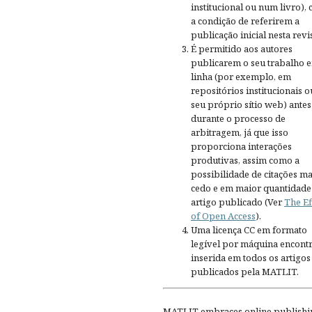
institucional ou num livro),
a condição de referirem a
publicação inicial nesta revis
É permitido aos autores
publicarem o seu trabalho 
linha (por exemplo, em
repositórios institucionais o
seu próprio sítio web) antes
durante o processo de
arbitragem, já que isso
proporciona interações
produtivas, assim como a
possibilidade de citações ma
cedo e em maior quantidade
artigo publicado (Ver
The Ef
of Open Access
).
Uma licença CC em formato
legível por máquina encontr
inserida em todos os artigos
publicados pela MATLIT.
MATLIT embraces online publishi