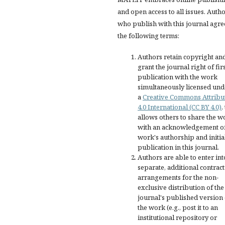
and open access to all issues. Auth
who publish with this journal agre
the following terms:
Authors retain copyright an
grant the journal right of fir
publication with the work
simultaneously licensed und
a
Creative Commons Attribu
4.0 International (CC BY 4.0)
,
allows others to share the w
with an acknowledgement of
work's authorship and initia
publication in this journal.
Authors are able to enter int
separate, additional contract
arrangements for the non-
exclusive distribution of the
journal's published version 
the work (e.g., post it to an
institutional repository or