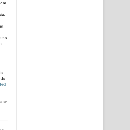
 com
ta.
em
u no
 e
is
 do
fect
a-se
ng