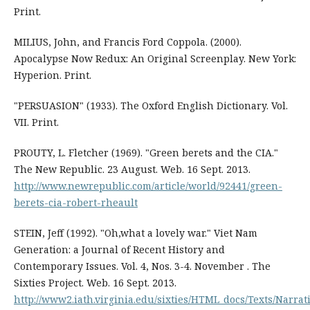
Print.
MILIUS, John, and Francis Ford Coppola. (2000).
Apocalypse Now Redux: An Original Screenplay. New York:
Hyperion. Print.
"PERSUASION" (1933). The Oxford English Dictionary. Vol.
VII. Print.
PROUTY, L. Fletcher (1969). "Green berets and the CIA."
The New Republic. 23 August. Web. 16 Sept. 2013.
http://www.newrepublic.com/article/world/92441/green-
berets-cia-robert-rheault
STEIN, Jeff (1992). "Oh,what a lovely war." Viet Nam
Generation: a Journal of Recent History and
Contemporary Issues. Vol. 4, Nos. 3-4. November . The
Sixties Project. Web. 16 Sept. 2013.
http://www2.iath.virginia.edu/sixties/HTML_docs/Texts/Narrat