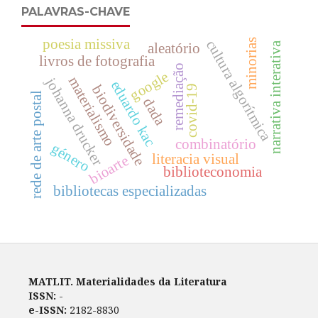
PALAVRAS-CHAVE
poesia missiva
minorias
cultura algorítmica
narrativa interativa
aleatório
livros de fotografia
remediação
google
materialismo
johanna drucker
eduardo kac
biodiversidade
covid-19
rede de arte postal
dada
combinatório
género
literacia visual
bioarte
biblioteconomia
bibliotecas especializadas
MATLIT. Materialidades da Literatura
ISSN:
-
e-ISSN:
2182-8830