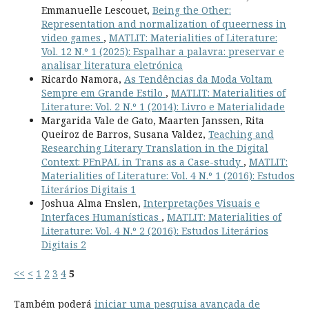
Emmanuelle Lescouet,
Being the Other:
Representation and normalization of queerness in
video games
,
MATLIT: Materialities of Literature:
Vol. 12 N.º 1 (2025): Espalhar a palavra: preservar e
analisar literatura eletrónica
Ricardo Namora,
As Tendências da Moda Voltam
Sempre em Grande Estilo
,
MATLIT: Materialities of
Literature: Vol. 2 N.º 1 (2014): Livro e Materialidade
Margarida Vale de Gato, Maarten Janssen, Rita
Queiroz de Barros, Susana Valdez,
Teaching and
Researching Literary Translation in the Digital
Context: PEnPAL in Trans as a Case-study
,
MATLIT:
Materialities of Literature: Vol. 4 N.º 1 (2016): Estudos
Literários Digitais 1
Joshua Alma Enslen,
Interpretações Visuais e
Interfaces Humanísticas
,
MATLIT: Materialities of
Literature: Vol. 4 N.º 2 (2016): Estudos Literários
Digitais 2
<<
<
1
2
3
4
5
Também poderá
iniciar uma pesquisa avançada de