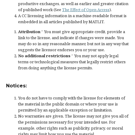
productive exchanges, as well as earlier and greater citation
of published work (See
The Effect of Open Access
).
A CC licensing information in a machine-readable format is
embedded in all articles published by MATLIT.
Attribution
” You must give
appropriate credit
, provide a
link to the license, and
indicate if changes were made
. You
may do so in any reasonable manner, but not in any way that
suggests the licensor endorses you or your use.
No additional restrictions
” You may not apply legal
terms or
technological measures
that legally restrict others
from doing anything the license permits.
Notices:
You do not have to comply with the license for elements of
the material in the public domain or where your use is
permitted by an applicable
exception or limitation
.
No warranties are given. The license may not give you all of
the permissions necessary for your intended use. For
example, other rights such as
publicity, privacy, or moral
rights
may limit how you use the material.