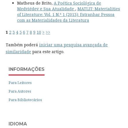
Matheus de Brito,
A Poética Sociológica de
Medviédev e Sua Atualidade
,
MATLIT: Materialities
of Literature: Vol. 1 N.º 1 (2013): Estranhar Pessoa
com as Materialidades da Literatura
1
2
3
4
5
6
7
8
9
10
>
>>
Também poderá
iniciar uma pesquisa avançada de
similaridade
para este artigo.
INFORMAÇÕES
Para Leitores
Para Autores
Para Bibliotecários
IDIOMA