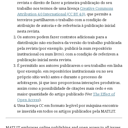
revista o direito de fazer a primeira publicação do seu
trabalho nos termos de uma licença
Creative Commons
Attribution 4.0 International (CC BY 4.0)
, que permite a
terceiros partilharem o trabalho com a condição de
atribuição de autoria e de referência à publicação inicial
nesta revista.
Os autores podem fazer contratos adicionais para a
distribuição não-exclusiva da versão do trabalho publicada
pela revista (por exemplo, publicá-la num repositório
institucional ou num livro), com a condição de referirem a
publicação inicial nesta revista.
É permitido aos autores publicarem o seu trabalho em linha
(por exemplo, em repositórios institucionais ou no seu
próprio sítio web) antes e durante o processo de
arbitragem, já que isso proporciona interações produtivas,
assim como a possibilidade de citações mais cedo e em
maior quantidade do artigo publicado (Ver
The Effect of
Open Access
).
Uma licença CC em formato legível por máquina encontra-
se inserida em todos os artigos publicados pela MATLIT.
MATLIT embraces online publishing and open access to all issues.