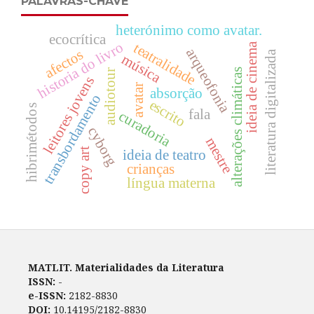
PALAVRAS-CHAVE
heterónimo como avatar.
ecocrítica
historia do livro
teatralidade
ideia de cinema
arqueofonia
afectos
literatura digitalizada
música
alterações climáticas
audiotour
leitores jovens
avatar
absorção
transbordamento
escrito
hibrimétodos
fala
curadoria
cyborg
mestre
copy art
ideia de teatro
crianças
língua materna
MATLIT. Materialidades da Literatura
ISSN:
-
e-ISSN:
2182-8830
DOI:
10.14195/2182-8830