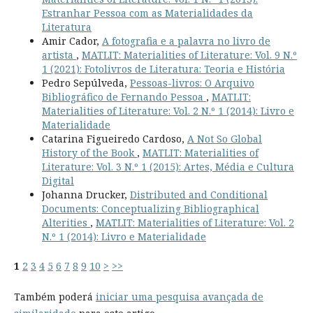
Estranhar Pessoa com as Materialidades da
Literatura
Amir Cador,
A fotografia e a palavra no livro de
artista
,
MATLIT: Materialities of Literature: Vol. 9 N.º
1 (2021): Fotolivros de Literatura: Teoria e História
Pedro Sepúlveda,
Pessoas-livros: O Arquivo
Bibliográfico de Fernando Pessoa
,
MATLIT:
Materialities of Literature: Vol. 2 N.º 1 (2014): Livro e
Materialidade
Catarina Figueiredo Cardoso,
A Not So Global
History of the Book
,
MATLIT: Materialities of
Literature: Vol. 3 N.º 1 (2015): Artes, Média e Cultura
Digital
Johanna Drucker,
Distributed and Conditional
Documents: Conceptualizing Bibliographical
Alterities
,
MATLIT: Materialities of Literature: Vol. 2
N.º 1 (2014): Livro e Materialidade
1
2
3
4
5
6
7
8
9
10
>
>>
Também poderá
iniciar uma pesquisa avançada de