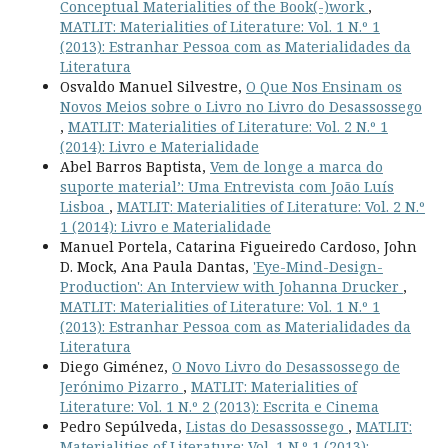
Conceptual Materialities of the Book(-)work
,
MATLIT: Materialities of Literature: Vol. 1 N.º 1
(2013): Estranhar Pessoa com as Materialidades da
Literatura
Osvaldo Manuel Silvestre,
O Que Nos Ensinam os
Novos Meios sobre o Livro no Livro do Desassossego
,
MATLIT: Materialities of Literature: Vol. 2 N.º 1
(2014): Livro e Materialidade
Abel Barros Baptista,
Vem de longe a marca do
suporte material’: Uma Entrevista com João Luís
Lisboa
,
MATLIT: Materialities of Literature: Vol. 2 N.º
1 (2014): Livro e Materialidade
Manuel Portela, Catarina Figueiredo Cardoso, John
D. Mock, Ana Paula Dantas,
'Eye-Mind-Design-
Production': An Interview with Johanna Drucker
,
MATLIT: Materialities of Literature: Vol. 1 N.º 1
(2013): Estranhar Pessoa com as Materialidades da
Literatura
Diego Giménez,
O Novo Livro do Desassossego de
Jerónimo Pizarro
,
MATLIT: Materialities of
Literature: Vol. 1 N.º 2 (2013): Escrita e Cinema
Pedro Sepúlveda,
Listas do Desassossego
,
MATLIT:
Materialities of Literature: Vol. 1 N.º 1 (2013):