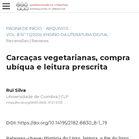
PÁGINA DE INÍCIO
/
ARQUIVOS
/
VOL. 8 N.º 1 (2020): ENSINO DA LITERATURA DIGITAL
/
Recensões | Reviews
Carcaças vegetarianas, compra
ubíqua e leitura prescrita
Rui Silva
Universidade de Coimbra | CLP
https://orcid.org/0000-0002-4721-5733
DOI:
https://doi.org/10.14195/2182-8830_8-1_19
História do Livro, leitura, o fim do livro
Palavras-chave: