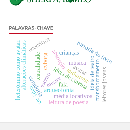
PALAVRAS-CHAVE
ecocrítica
heterónimo como avatar.
historia do livro
alterações climáticas
absorção
crianças
teatralidade
cyborg
ideia de teatro
transbordamento
música
avatar
ideia de cinema
audiotour
leitores jovens
escrito
curadoria
mestre
fala
copy art
arqueofonia
média locativos
leitura de poesia