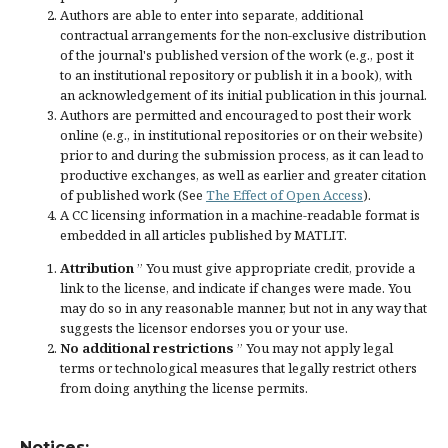
Authors are able to enter into separate, additional
contractual arrangements for the non-exclusive distribution
of the journal's published version of the work (e.g., post it
to an institutional repository or publish it in a book), with
an acknowledgement of its initial publication in this journal.
Authors are permitted and encouraged to post their work
online (e.g., in institutional repositories or on their website)
prior to and during the submission process, as it can lead to
productive exchanges, as well as earlier and greater citation
of published work (See
The Effect of Open Access
).
A CC licensing information in a machine-readable format is
embedded in all articles published by MATLIT.
Attribution
” You must give
appropriate credit
, provide a
link to the license, and
indicate if changes were made
. You
may do so in any reasonable manner, but not in any way that
suggests the licensor endorses you or your use.
No additional restrictions
” You may not apply legal
terms or
technological measures
that legally restrict others
from doing anything the license permits.
Notices: