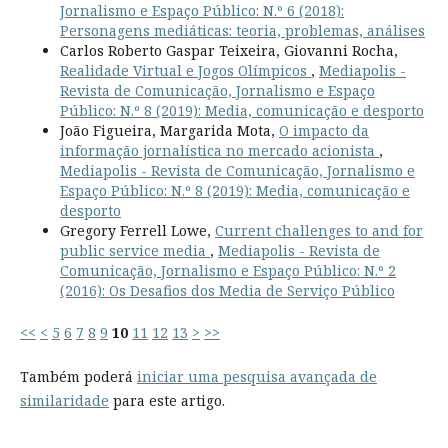
Jornalismo e Espaço Público: N.º 6 (2018):
Personagens mediáticas: teoria, problemas, análises
Carlos Roberto Gaspar Teixeira, Giovanni Rocha,
Realidade Virtual e Jogos Olímpicos
,
Mediapolis -
Revista de Comunicação, Jornalismo e Espaço
Público: N.º 8 (2019): Media, comunicação e desporto
João Figueira, Margarida Mota,
O impacto da
informação jornalística no mercado acionista
,
Mediapolis - Revista de Comunicação, Jornalismo e
Espaço Público: N.º 8 (2019): Media, comunicação e
desporto
Gregory Ferrell Lowe,
Current challenges to and for
public service media
,
Mediapolis - Revista de
Comunicação, Jornalismo e Espaço Público: N.º 2
(2016): Os Desafios dos Media de Serviço Público
<<
<
5
6
7
8
9
10
11
12
13
>
>>
Também poderá
iniciar uma pesquisa avançada de
similaridade
para este artigo.