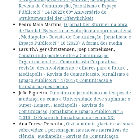
Revista de Comunicação, Jornalismo e Espaço
Público: N.º 14 (2022): 60º Aniversário de
Strukturwandel der Öffentlichkeit
Pedro Maia Martins,
O jornal Der Stürmer na obra
de Randall Bytwerk e a evolução da imprensa alemã
,
Mediapolis - Revista de Comunicação, Jornalismo e
Espaço Público: N.º 16 (2023): A forma dos media
Lars ThÃ¸ger Christensen, Joep Cornelissen,
Construindo pontes entre a Comunicação
Organizacional e a Comunicação Corporativa:
revisão, desenvolvimento e olhares para o futuro
,
Mediapolis - Revista de Comunicação, Jornalismo e
Espaço Público: N.º 4 (2017): Comunicação e
transformações sociais
João Figueira,
O ensino do jornalismo em tempos de
mudança ou como a Universidade deve suplantar o
Super-Homem
,
Mediapolis - Revista de
Comunicação, Jornalismo e Espaço Público: N.º 3
(2016): O Ensino do Jornalismo no século XXI
Ana Teresa Peixinho,
Otzi, a múmia glaciar e as suas
sobrevidas: a personagem nas novas narrativas de
ciência
,
Mediapolis - Revista de Comunicação,