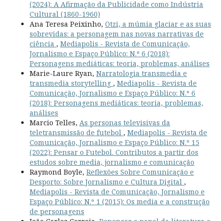
(2024): A Afirmação da Publicidade como Indústria
Cultural (1860-1960)
Ana Teresa Peixinho,
Otzi, a múmia glaciar e as suas
sobrevidas: a personagem nas novas narrativas de
ciência
,
Mediapolis - Revista de Comunicação,
Jornalismo e Espaço Público: N.º 6 (2018):
Personagens mediáticas: teoria, problemas, análises
Marie-Laure Ryan,
Narratologia transmedia e
transmedia storytelling
,
Mediapolis - Revista de
Comunicação, Jornalismo e Espaço Público: N.º 6
(2018): Personagens mediáticas: teoria, problemas,
análises
Marcio Telles,
As personas televisivas da
teletransmissão de futebol
,
Mediapolis - Revista de
Comunicação, Jornalismo e Espaço Público: N.º 15
(2022): Pensar o Futebol. Contributos a partir dos
estudos sobre media, jornalismo e comunicação
Raymond Boyle,
Reflexões Sobre Comunicação e
Desporto: Sobre Jornalismo e Cultura Digital
,
Mediapolis - Revista de Comunicação, Jornalismo e
Espaço Público: N.º 1 (2015): Os media e a construção
de personagens