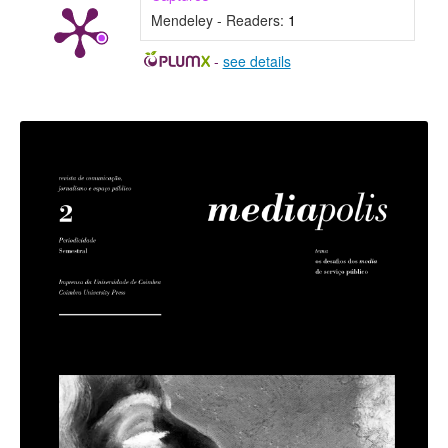
Mendeley - Readers:
1
-
see details