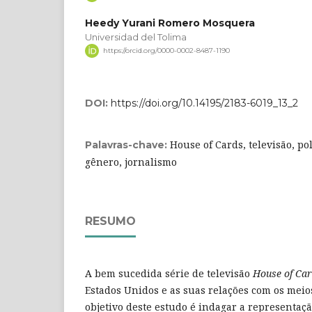
Heedy Yurani Romero Mosquera
Universidad del Tolima
https://orcid.org/0000-0002-8487-1190
DOI:
https://doi.org/10.14195/2183-6019_13_2
House of Cards, televisão, pol
Palavras-chave:
gênero, jornalismo
RESUMO
A bem sucedida série de televisão
House of Ca
Estados Unidos e as suas relações com os meio
objetivo deste estudo é indagar a representaçã