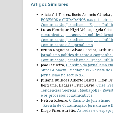
Artigos Similares
Alicia Gil-Torres, Rocío Asencio Cáneba ,
PODEMOS e CIUDADANOS nas primeiras 
Comunicação, Jornalismo e Espaço Público
Lucas Henrique Nigri Veloso, ngela Cri
comunicativa, escassez da política? Des
Comunicação, Jornalismo e Espaço Público
Comunicação e do Jornalismo
Bruno Nogueira Galvão Pereira, Arthur 
jornalismo político durante a campanha 
Comunicação, Jornalismo e Espaço Público
João Figueira,
O ensino do jornalismo e
Super-Homem
,
Mediapolis - Revista de 
Jornalismo no século XXI
Juliana Bulhões Alberto Dantas, Elton B
Beltrame, Hadassa Ester David,
Crise, Pr
Tendências Teóricas
,
Mediapolis - Revis
e os processos comunicativos
Nelson Ribeiro,
O Ensino do Jornalismo -
- Revista de Comunicação, Jornalismo e E
Diogo Pires Aurélio,
As redes e o espaço