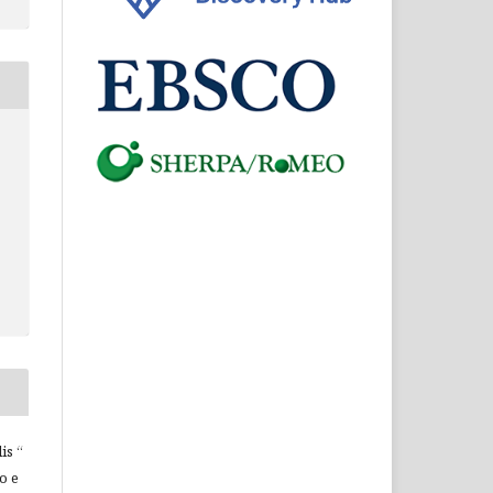
is “
o e