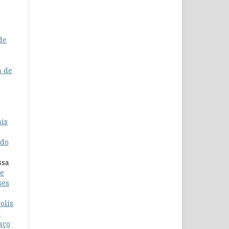
de
a de
ais
 do
ssa
re
ses
olis
I
aço