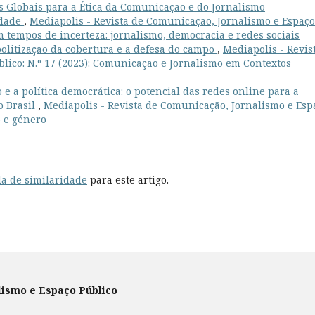
os Globais para a Ética da Comunicação e do Jornalismo
rdade
,
Mediapolis - Revista de Comunicação, Jornalismo e Espaço
em tempos de incerteza: jornalismo, democracia e redes sociais
politização da cobertura e a defesa do campo
,
Mediapolis - Revis
lico: N.º 17 (2023): Comunicação e Jornalismo em Contextos
 a política democrática: o potencial das redes online para a
o Brasil
,
Mediapolis - Revista de Comunicação, Jornalismo e Esp
o e género
a de similaridade
para este artigo.
lismo e Espaço Público