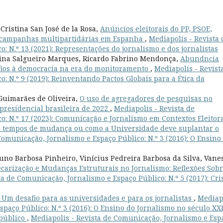
 Cristina San José de la Rosa,
Anúncios eleitorais do PP, PSOE,
campanhas multipartidárias em Espanha
,
Mediapolis - Revista 
: N.º 13 (2021): Representações do jornalismo e dos jornalistas
stina Salgueiro Marques, Ricardo Fabrino Mendonça,
Abundncia
afios à democracia na era do monitoramento
,
Mediapolis - Revist
: N.º 9 (2019): Reinventando Pactos Globais para a Ética da
Guimarães de Oliveira,
O uso de agregadores de pesquisas no
presidencial brasileira de 2022
,
Mediapolis - Revista de
: N.º 17 (2023): Comunicação e Jornalismo em Contextos Eleitor
m tempos de mudança ou como a Universidade deve suplantar o
Comunicação, Jornalismo e Espaço Público: N.º 3 (2016): O Ensino
runo Barbosa Pinheiro, Vinícius Pedreira Barbosa da Silva, Vane
ecarização e Mudanças Estruturais no Jornalismo: Reflexões Sob
ta de Comunicação, Jornalismo e Espaço Público: N.º 5 (2017): Cri
 Um desafio para as universidades e para os jornalistas
,
Mediap
spaço Público: N.º 3 (2016): O Ensino do Jornalismo no século XX
 público
,
Mediapolis - Revista de Comunicação, Jornalismo e Esp