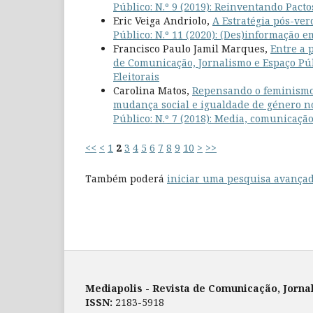
Público: N.º 9 (2019): Reinventando Pact
Eric Veiga Andriolo,
A Estratégia pós-ve
Público: N.º 11 (2020): (Des)informação 
Francisco Paulo Jamil Marques,
Entre a 
de Comunicação, Jornalismo e Espaço Púb
Eleitorais
Carolina Matos,
Repensando o feminismo e
mudança social e igualdade de género n
Público: N.º 7 (2018): Media, comunicaçã
<<
<
1
2
3
4
5
6
7
8
9
10
>
>>
Também poderá
iniciar uma pesquisa avançad
Mediapolis - Revista de Comunicação, Jorna
ISSN:
2183-5918