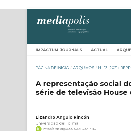
IMPACTUM-JOURNALS
ACTUAL
ARQUI
PÁGINA DE INÍCIO
/
ARQUIVOS
/
N.º 13 (2021):
A representação social do
série de televisão House 
Lizandro Angulo Rincón
Universidad del Tolima
https://orcid.org/0000-0001-8954-4116