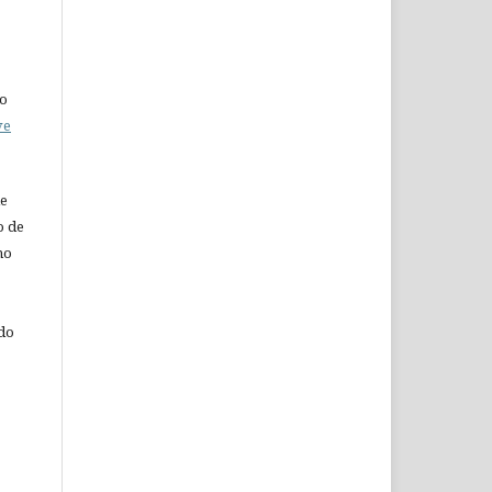
do
ve
de
o de
ho
 do