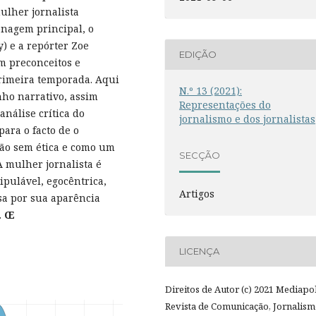
ulher jornalista
onagem principal, o
) e a repórter Zoe
EDIÇÃO
m preconceitos e
primeira temporada. Aqui
N.º 13 (2021):
ho narrativo, assim
Representações do
nálise crítica do
jornalismo e dos jornalistas
ara o facto de o
ão sem ética e como um
SECÇÃO
A mulher jornalista é
pulável, egocêntrica,
Artigos
sa por sua aparência
.
Œ
LICENÇA
Direitos de Autor (c) 2021 Mediapol
Revista de Comunicação, Jornalism