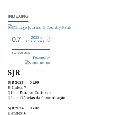
INDEXING
0.7
2023 em (')
CiteScore (Fot
61st percentile
Powered by
SJR
SJR 2025 :::: 0,290
H-Index: 7
Q1 em Estudos Culturais
Q2 em Ciências da Comunicação
SJR 2024 :::: 0,202
H-Index: 6