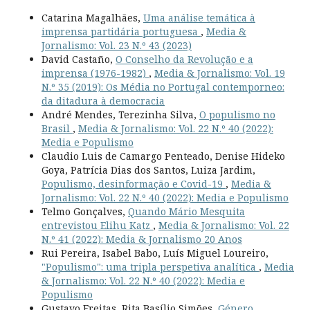
Catarina Magalhães,
Uma análise temática à
imprensa partidária portuguesa
,
Media &
Jornalismo: Vol. 23 N.º 43 (2023)
David Castaño,
O Conselho da Revolução e a
imprensa (1976-1982)
,
Media & Jornalismo: Vol. 19
N.º 35 (2019): Os Média no Portugal contemporneo:
da ditadura à democracia
André Mendes, Terezinha Silva,
O populismo no
Brasil
,
Media & Jornalismo: Vol. 22 N.º 40 (2022):
Media e Populismo
Claudio Luis de Camargo Penteado, Denise Hideko
Goya, Patrícia Dias dos Santos, Luiza Jardim,
Populismo, desinformação e Covid-19
,
Media &
Jornalismo: Vol. 22 N.º 40 (2022): Media e Populismo
Telmo Gonçalves,
Quando Mário Mesquita
entrevistou Elihu Katz
,
Media & Jornalismo: Vol. 22
N.º 41 (2022): Media & Jornalismo 20 Anos
Rui Pereira, Isabel Babo, Luís Miguel Loureiro,
"Populismo": uma tripla perspetiva analítica
,
Media
& Jornalismo: Vol. 22 N.º 40 (2022): Media e
Populismo
Gustavo Freitas, Rita Basílio Simões,
Género,