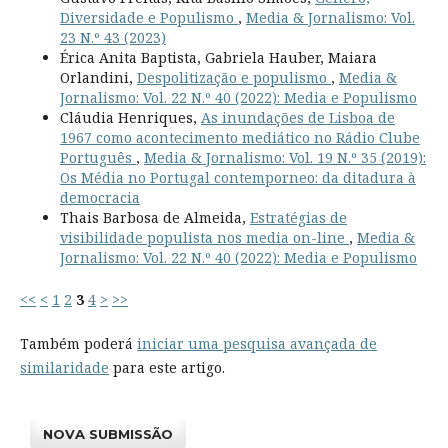
Diversidade e Populismo
,
Media & Jornalismo: Vol.
23 N.º 43 (2023)
Érica Anita Baptista, Gabriela Hauber, Maiara
Orlandini,
Despolitização e populismo
,
Media &
Jornalismo: Vol. 22 N.º 40 (2022): Media e Populismo
Cláudia Henriques,
As inundações de Lisboa de
1967 como acontecimento mediático no Rádio Clube
Português
,
Media & Jornalismo: Vol. 19 N.º 35 (2019):
Os Média no Portugal contemporneo: da ditadura à
democracia
Thais Barbosa de Almeida,
Estratégias de
visibilidade populista nos media on-line
,
Media &
Jornalismo: Vol. 22 N.º 40 (2022): Media e Populismo
<<
<
1
2
3
4
>
>>
Também poderá
iniciar uma pesquisa avançada de
similaridade
para este artigo.
NOVA SUBMISSÃO