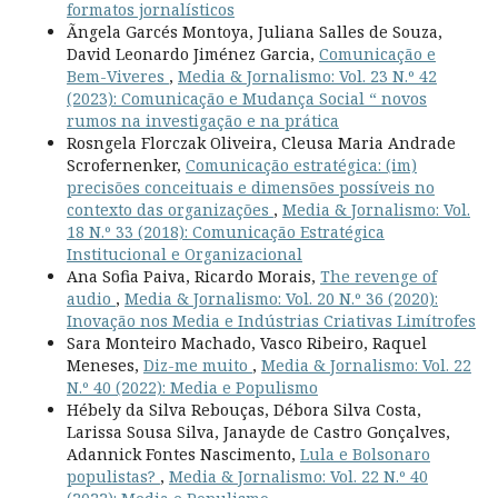
formatos jornalísticos
Ãngela Garcés Montoya, Juliana Salles de Souza,
David Leonardo Jiménez Garcia,
Comunicação e
Bem-Viveres
,
Media & Jornalismo: Vol. 23 N.º 42
(2023): Comunicação e Mudança Social “ novos
rumos na investigação e na prática
Rosngela Florczak Oliveira, Cleusa Maria Andrade
Scrofernenker,
Comunicação estratégica: (im)
precisões conceituais e dimensões possíveis no
contexto das organizações
,
Media & Jornalismo: Vol.
18 N.º 33 (2018): Comunicação Estratégica
Institucional e Organizacional
Ana Sofia Paiva, Ricardo Morais,
The revenge of
audio
,
Media & Jornalismo: Vol. 20 N.º 36 (2020):
Inovação nos Media e Indústrias Criativas Limítrofes
Sara Monteiro Machado, Vasco Ribeiro, Raquel
Meneses,
Diz-me muito
,
Media & Jornalismo: Vol. 22
N.º 40 (2022): Media e Populismo
Hébely da Silva Rebouças, Débora Silva Costa,
Larissa Sousa Silva, Janayde de Castro Gonçalves,
Adannick Fontes Nascimento,
Lula e Bolsonaro
populistas?
,
Media & Jornalismo: Vol. 22 N.º 40