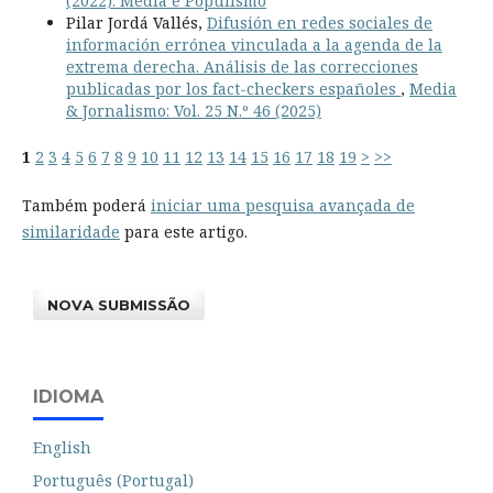
(2022): Media e Populismo
Pilar Jordá Vallés,
Difusión en redes sociales de
información errónea vinculada a la agenda de la
extrema derecha. Análisis de las correcciones
publicadas por los fact-checkers españoles
,
Media
& Jornalismo: Vol. 25 N.º 46 (2025)
1
2
3
4
5
6
7
8
9
10
11
12
13
14
15
16
17
18
19
>
>>
Também poderá
iniciar uma pesquisa avançada de
similaridade
para este artigo.
NOVA SUBMISSÃO
IDIOMA
English
Português (Portugal)