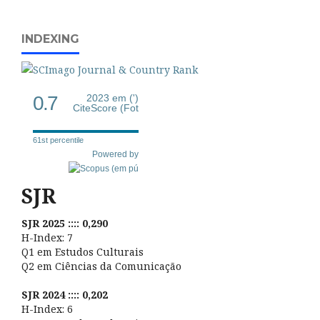
INDEXING
0.7
2023 em (')
CiteScore (Fot
61st percentile
Powered by
SJR
SJR 2025 :::: 0,290
H-Index: 7
Q1 em Estudos Culturais
Q2 em Ciências da Comunicação
SJR 2024 :::: 0,202
H-Index: 6