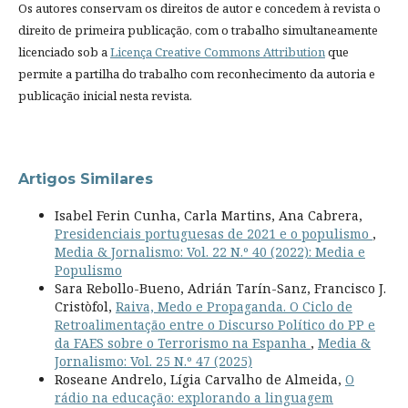
Os autores conservam os direitos de autor e concedem à revista o
direito de primeira publicação, com o trabalho simultaneamente
licenciado sob a
Licença Creative Commons Attribution
que
permite a partilha do trabalho com reconhecimento da autoria e
publicação inicial nesta revista.
Artigos Similares
Isabel Ferin Cunha, Carla Martins, Ana Cabrera,
Presidenciais portuguesas de 2021 e o populismo
,
Media & Jornalismo: Vol. 22 N.º 40 (2022): Media e
Populismo
Sara Rebollo-Bueno, Adrián Tarín-Sanz, Francisco J.
Cristòfol,
Raiva, Medo e Propaganda. O Ciclo de
Retroalimentação entre o Discurso Político do PP e
da FAES sobre o Terrorismo na Espanha
,
Media &
Jornalismo: Vol. 25 N.º 47 (2025)
Roseane Andrelo, Lígia Carvalho de Almeida,
O
rádio na educação: explorando a linguagem