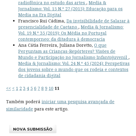
radiofônica no estudo das artes
,
Media &
Jornalismo: Vol. 15 N.º 27 (2015): Educação para os
Media na Era Digital
Francisco Rui Cádima,
Da invisibilidade de Salazar à
presencialidade de Caetano
,
Media & Jornalismo:
Vol. 19 N.º 35 (2019): Os Média no Portugal
contemporneo: da ditadura à democracia
Ana Cátia Ferreira, Juliana Doretto,
O que
Perguntam as Crianças-Repórteres? Visões de
Mundo e Participação no Jornalismo Infantojuvenil
,
Media & Jornalismo: Vol. 24 N.º 45 (2024): Perspetivas
dos jovens sobre o mundo que os rodeia e contextos
de cidadania digital
<<
<
1
2
3
4
5
6
7
8
9
10
11
Também poderá
iniciar uma pesquisa avançada de
similaridade
para este artigo.
NOVA SUBMISSÃO