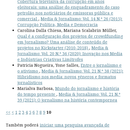
Cobertura televisiva da corrupção em anos
eleitorais: uma análise do enquadramento do caso
petrolão nos noticiários de emissoras pública e
comercial
,
Media & Jornalismo: Vol. 14 N.º 26 (2015):
Corrupção Política, Media e Democracia
Carolina Dalla Chiesa, Mariana Scalabrin Müller,
Qual é a configuração dos projetos de crowdfunding
em Jornalismo? Uma análise de conteúdo de
projetos no Kickstarter (2010-2018)
,
Media &
Jornalismo: Vol. 20 N.º 36 (2020): Inovação nos Media
e Indústrias Criativas Limítrofes
Patricia Nogueira, Yone Salles,
Entre o jornalismo e
o ativismo
,
Media & Jornalismo: Vol. 21 N.º 38 (2021):
Hibridismo nos media: novos géneros e formatos
jornalísticos
Marialva Barbosa,
Mundo do jornalismo e história
do tempo presente
,
Media & Jornalismo: Vol. 21 N.º
39 (2021): O jornalismo na história contempornea
<<
<
1
2
3
4
5
6
7
8
9
10
Também poderá
iniciar uma pesquisa avançada de