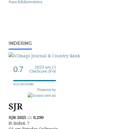
Para Bibliotecários
INDEXING
0.7
2023 em (')
CiteScore (Fot
61st percentile
Powered by
SJR
SJR 2025 :::: 0,290
H-Index: 7
Q1 em Estudos Culturais