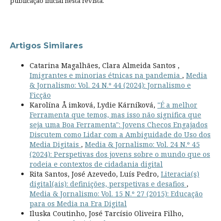
publicação inicial nesta revista.
Artigos Similares
Catarina Magalhães, Clara Almeida Santos ,
Imigrantes e minorias étnicas na pandemia
,
Media
& Jornalismo: Vol. 24 N.º 44 (2024): Jornalismo e
Ficção
Karolína Å imková, Lydie Kárníková,
"É a melhor
Ferramenta que temos, mas isso não significa que
seja uma Boa Ferramenta": Jovens Checos Engajados
Discutem como Lidar com a Ambiguidade do Uso dos
Media Digitais
,
Media & Jornalismo: Vol. 24 N.º 45
(2024): Perspetivas dos jovens sobre o mundo que os
rodeia e contextos de cidadania digital
Rita Santos, José Azevedo, Luís Pedro,
Literacia(s)
digital(ais): definições, perspetivas e desafios
,
Media & Jornalismo: Vol. 15 N.º 27 (2015): Educação
para os Media na Era Digital
Iluska Coutinho, José Tarcísio Oliveira Filho,