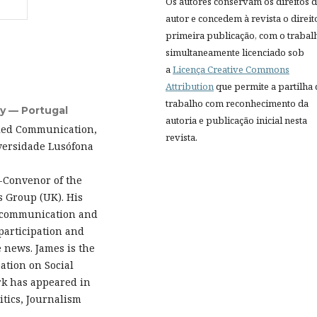
Os autores conservam os direitos 
autor e concedem à revista o direit
primeira publicação, com o trabal
simultaneamente licenciado sob
a
Licença Creative Commons
Attribution
que permite a partilha
trabalho com reconhecimento da
y — Portugal
autoria e publicação inicial nesta
lied Communication,
revista.
versidade Lusófona
o-Convenor of the
s Group (UK). His
al communication and
 participation and
 news. James is the
pation on Social
rk has appeared in
itics, Journalism