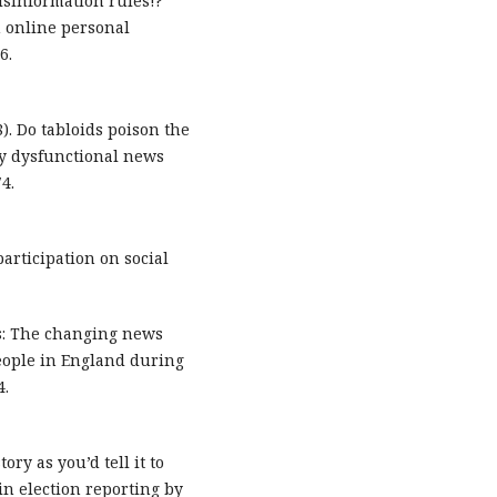
 Misinformation rules!?
 online personal
6.
8). Do tabloids poison the
ly dysfunctional news
4.
participation on social
rs: The changing news
eople in England during
4.
tory as you’d tell it to
in election reporting by