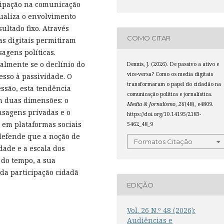
cipação na comunicação
tualiza o envolvimento
ltado fixo. Através
COMO CITAR
as digitais permitiram
sagens políticas.
ualmente se o declínio do
Dennis, J. (2026). De passivo a ativo e
vice-versa? Como os media digitais
esso à passividade. O
transformaram o papel do cidadão na
ssão, esta tendência
comunicação política e jornalística.
m duas dimensões: o
Media & Jornalismo
,
26
(48), e4809.
nsagens privadas e o
https://doi.org/10.14195/2183-
em plataformas sociais
5462_48_9
 defende que a noção de
Formatos Citação
dade e a escala dos
 do tempo, a sua
da participação cidadã
EDIÇÃO
Vol. 26 N.º 48 (2026):
Audiências e