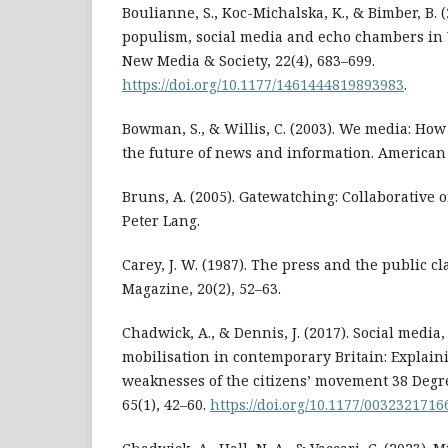
Boulianne, S., Koc-Michalska, K., & Bimber, B. 
populism, social media and echo chambers in
New Media & Society, 22(4), 683–699.
https://doi.org/10.1177/1461444819893983
.
Bowman, S., & Willis, C. (2003). We media: Ho
the future of news and information. American 
Bruns, A. (2005). Gatewatching: Collaborative 
Peter Lang.
Carey, J. W. (1987). The press and the public c
Magazine, 20(2), 52–63.
Chadwick, A., & Dennis, J. (2017). Social media
mobilisation in contemporary Britain: Explain
weaknesses of the citizens’ movement 38 Degree
65(1), 42–60.
https://doi.org/10.1177/003232171