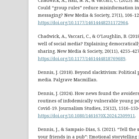
Chadwick, A., Hall, N. A., & Vaccari, C. (2023).
Could “group rules” reduce misinformation in
messaging? New Media & Society, 27(1), 106-12
https://doi.org/10.1177/14614448231172964
.
Chadwick, A., Vaccari, C., & O’Loughlin, B. (201
well of social media? Explaining democratical
sharing. New Media & Society, 20(11), 4255–427
https://doi.org/10.1177/1461444818769689
.
Dennis, J. (2018). Beyond slacktivism: Political 
media. Palgrave Macmillan.
Dennis, J. (2024). How news found the avoide
routines of infodemically vulnerable young p
Covid-19. Journalism Studies, 25(12), 1516–153
https://doi.org/10.1080/1461670X.2024.2309911
.
Dennis, J., & Sampaio-Dias, S. (2021). “Tell the s
your friends in a pub”: Emotional storytelling 