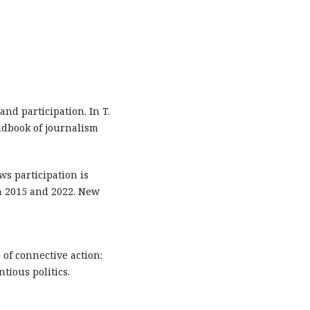
 and participation. In T.
ndbook of journalism
News participation is
n 2015 and 2022. New
c of connective action:
tious politics.