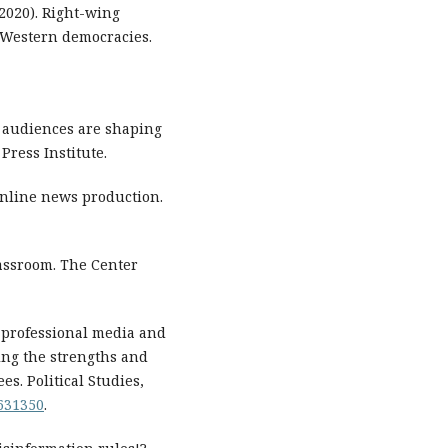
(2020). Right-wing
 Western democracies.
w audiences are shaping
Press Institute.
online news production.
lassroom. The Center
, professional media and
ing the strengths and
s. Political Studies,
6631350
.