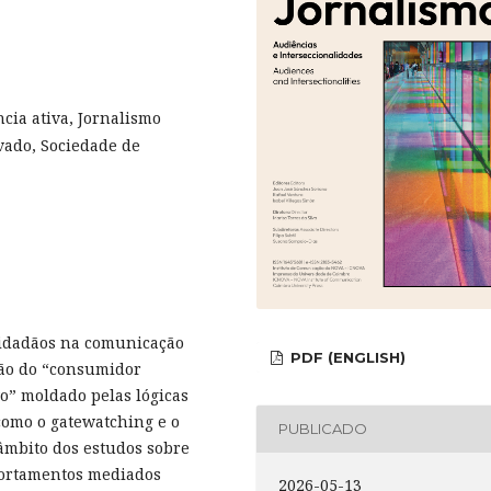
cia ativa, Jornalismo
ivado, Sociedade de
cidadãos na comunicação
PDF (ENGLISH)
ição do “consumidor
vo” moldado pelas lógicas
 como o gatewatching e o
PUBLICADO
âmbito dos estudos sobre
mportamentos mediados
2026-05-13