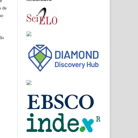
de
o de
ho
 do