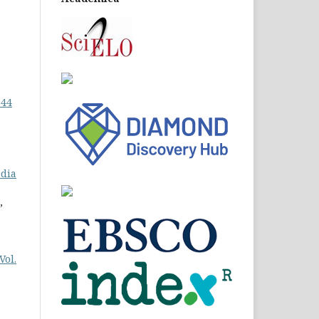
 44
dia
,
Vol.