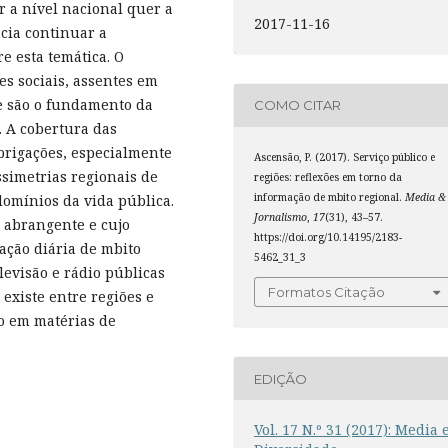
r a nível nacional quer a
2017-11-16
ncia continuar a
e esta temática. O
es sociais, assentes em
ue são o fundamento da
COMO CITAR
. A cobertura das
brigações, especialmente
Ascensão, P. (2017). Serviço público e
simetrias regionais de
regiões: reflexões em torno da
informação de mbito regional.
Media &
domínios da vida pública.
Jornalismo
,
17
(31), 43–57.
s abrangente e cujo
https://doi.org/10.14195/2183-
mação diária de mbito
5462_31_3
levisão e rádio públicas
Formatos Citação
 existe entre regiões e
mo em matérias de
EDIÇÃO
Vol. 17 N.º 31 (2017): Media 