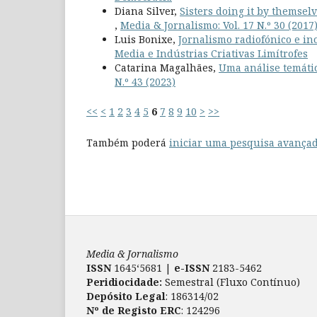
Diana Silver,
Sisters doing it by themsel
,
Media & Jornalismo: Vol. 17 N.º 30 (201
Luis Bonixe,
Jornalismo radiofónico e i
Media e Indústrias Criativas Limítrofes
Catarina Magalhães,
Uma análise temáti
N.º 43 (2023)
<<
<
1
2
3
4
5
6
7
8
9
10
>
>>
Também poderá
iniciar uma pesquisa avançad
Media & Jornalismo
ISSN
1645‘5681 |
e-ISSN
2183-5462
Peridiocidade:
Semestral (Fluxo Contínuo)
Depósito Legal
: 186314/02
Nº de Registo ERC
: 124296