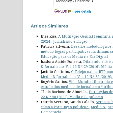
Mendeley - Readers:
3
-
see details
Artigos Similares
Inês Rua,
A Mutilação Genital Feminina
(2024): Jornalismo e Ficção
Patrícia Silveira,
Desafios metodológicos 
metodo logias participativas na dinamiz
Educação para os Media na Era Digital
Isadora Ataíde Fonseca,
Dilatando a fé e
& Jornalismo: Vol. 16 N.º 29 (2016): Média
Jacinto Godinho,
O Telejornal da RTP mo
Media & Jornalismo: Vol. 19 N.º 35 (2019
Rogério Santos,
Vida Mundial Ilustrada e
estudo dos media e de jornalismo “ trib
Thais Barbosa de Almeida,
Estratégias d
22 N.º 40 (2022): Media e Populismo
Estrela Serrano, Vanda Calado,
Serão os 
como a corrupção politica?
,
Media & Jorn
Democracia