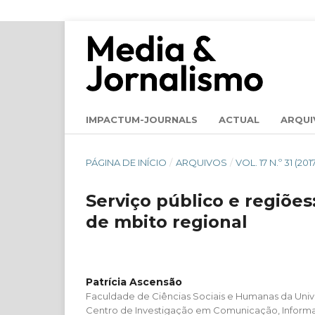
IMPACTUM-JOURNALS
ACTUAL
ARQUI
PÁGINA DE INÍCIO
/
ARQUIVOS
/
VOL. 17 N.º 31 (2
Serviço público e regiõe
de mbito regional
Patrícia Ascensão
Faculdade de Ciências Sociais e Humanas da Univ
Centro de Investigação em Comunicação, Informaç