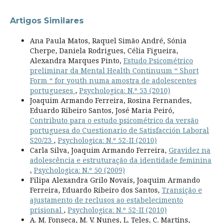
Artigos Similares
Ana Paula Matos, Raquel Simão André, Sónia
Cherpe, Daniela Rodrigues, Célia Figueira,
Alexandra Marques Pinto,
Estudo Psicométrico
preliminar da Mental Health Continuum “ Short
Form “ for youth numa amostra de adolescentes
portugueses
,
Psychologica: N.º 53 (2010)
Joaquim Armando Ferreira, Rosina Fernandes,
Eduardo Ribeiro Santos, José Maria Peiró,
Contributo para o estudo psicométrico da versão
portuguesa do Cuestionario de Satisfacción Laboral
S20/23
,
Psychologica: N.º 52-II (2010)
Carla Silva, Joaquim Armando Ferreira,
Gravidez na
adolescência e estruturação da identidade feminina
,
Psychologica: N.º 50 (2009)
Filipa Alexandra Grilo Novais, Joaquim Armando
Ferreira, Eduardo Ribeiro dos Santos,
Transição e
ajustamento de reclusos ao estabelecimento
prisional
,
Psychologica: N.º 52-II (2010)
A. M. Fonseca, M. V. Nunes, L. Teles, C. Martins,