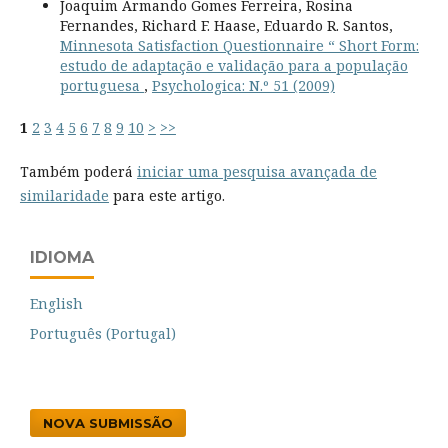
Joaquim Armando Gomes Ferreira, Rosina
Fernandes, Richard F. Haase, Eduardo R. Santos,
Minnesota Satisfaction Questionnaire “ Short Form:
estudo de adaptação e validação para a população
portuguesa
,
Psychologica: N.º 51 (2009)
1
2
3
4
5
6
7
8
9
10
>
>>
Também poderá
iniciar uma pesquisa avançada de
similaridade
para este artigo.
IDIOMA
English
Português (Portugal)
NOVA SUBMISSÃO