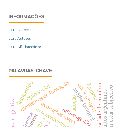
INFORMAÇÕES
Para Leitores
Para Autores
Para Bibliotecários
PALAVRAS-CHAVE
momentos de inovação
desmentido
Ãmpeto
crack (droga)
ação social
universidade de coimbra
bem-estar subjectivo
análise factorial
adultos argentinos
adoção
Ãlgebra cognitiva
evocações livres
auto-sugestão
desenvolvimento da criança
trauma
entrapment