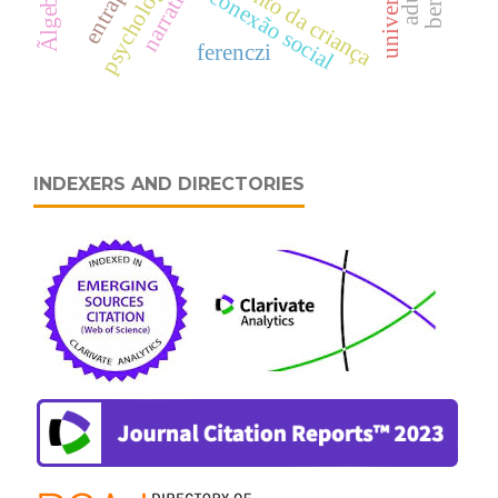
psychologica
narrativa
conexão social
ferenczi
INDEXERS AND DIRECTORIES