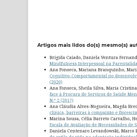
Artigos mais lidos do(s) mesmo(s) au
Brígida Caiado, Daniela Ventura Fernand
Mindfulness Interpessoal na Parentalid
Ana Fonseca, Mariana Branquinho, Mari
Cognitivo-Comportamental no desenvolv
(2020)
Ana Fonseca, Sheila Silva, Maria Cristin
face à Procura de Serviços de Saúde Men
N.º 2 (2017)
Ana Cláudia Alves-Nogueira, Magda Bred
clínica, barreiras à compaixão e floresc
Marina Sousa, Célia Barreto Carvalho, H
Escala de Avaliação de Necessidades de 
Daniela Centenaro Levandowski, Marco P
do estilo de vida na adaptação individua