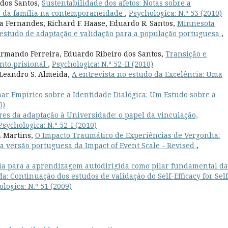
 dos Santos,
Sustentabilidade dos afetos: Notas sobre a
e da família na contemporaneidade
,
Psychologica: N.º 53 (2010)
 Fernandes, Richard F. Haase, Eduardo R. Santos,
Minnesota
: estudo de adaptação e validação para a população portuguesa
,
Armando Ferreira, Eduardo Ribeiro dos Santos,
Transição e
nto prisional
,
Psychologica: N.º 52-II (2010)
, Leandro S. Almeida,
A entrevista no estudo da Excelência: Uma
ar Empírico sobre a Identidade Dialógica: Um Estudo sobre a
0)
res da adaptação à Universidade: o papel da vinculação,
Psychologica: N.º 52-I (2010)
a Martins,
O Impacto Traumático de Experiências de Vergonha:
a versão portuguesa da Impact of Event Scale - Revised
,
cia para a aprendizagem autodirigida como pilar fundamental da
: Continuação dos estudos de validação do Self-Efficacy for Self
logica: N.º 51 (2009)