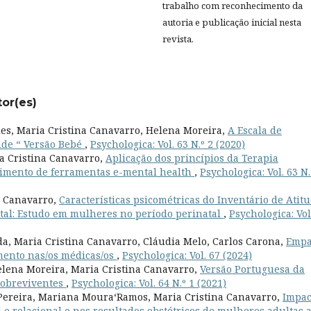
trabalho com reconhecimento da
autoria e publicação inicial nesta
revista.
tor(es)
es, Maria Cristina Canavarro, Helena Moreira,
A Escala de
ade “ Versão Bebé
,
Psychologica: Vol. 63 N.º 2 (2020)
a Cristina Canavarro,
Aplicação dos princípios da Terapia
imento de ferramentas e-mental health
,
Psychologica: Vol. 63 N.
a Canavarro,
Características psicométricas do Inventário de Atit
tal: Estudo em mulheres no período perinatal
,
Psychologica: Vol
a, Maria Cristina Canavarro, Cláudia Melo, Carlos Carona,
Empa
imento nas/os médicas/os
,
Psychologica: Vol. 67 (2024)
elena Moreira, Maria Cristina Canavarro,
Versão Portuguesa da
Sobreviventes
,
Psychologica: Vol. 64 N.º 1 (2021)
ereira, Mariana Moura­‘Ramos, Maria Cristina Canavarro,
Impac
l e relacional e nos resultados obstétricos de mulheres adultas 