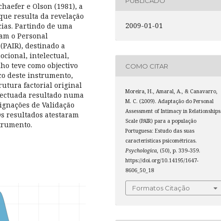
PUBLICADO
haefer e Olson (1981), a
que resulta da revelação
2009-01-01
cias. Partindo de uma
ram o Personal
(PAIR), destinado a
ocional, intelectual,
lho teve como objectivo
COMO CITAR
co deste instrumento,
tura factorial original
Moreira, H., Amaral, A., & Canavarro,
efectuada resultado numa
M. C. (2009). Adaptação do Personal
signações de Validação
Assessment of Intimacy in Relationships
Os resultados atestaram
Scale (PAIR) para a população
trumento.
Portuguesa: Estudo das suas
características psicométricas.
Psychologica
, (50), p. 339–359.
https://doi.org/10.14195/1647-
8606_50_18
Formatos Citação