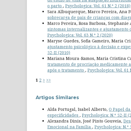
o parto
,
Psychologica: Vol. 61 N.º 2 (2018)
Sara Albuquerque, Marco Pereira, Ana F
sobrecarga de pais de crianças com diag
Marco Pereira, Rosa Barbosa, Stephanie 
sintomas internalizantes e ajustamento 
Psychologica: Vol. 63 N.º 2 (2020)
Maryse Guedes, Sofia Gameiro, Maria Cr
ajustamento psicológico à decisão e exp
52-II (2010)
Mariana Moura-Ramos, Maria Cristina C
tratamento de procriação medicamente ass
após o tratamento
,
Psychologica: Vol. 61 
1
2
>
>>
Artigos Similares
Alda Portugal, Isabel Alberto,
O Papel da
especificidades
,
Psychologica: N.º 52-II (
Alexandra Dinis, José Pinto Gouveia,
Des
Emocional na Família
,
Psychologica: N.º 