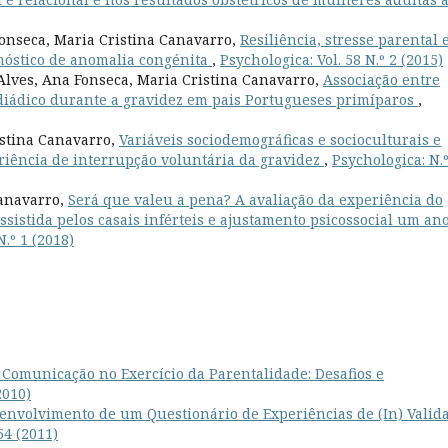
onseca, Maria Cristina Canavarro,
Resiliência, stresse parental 
nóstico de anomalia congénita
,
Psychologica: Vol. 58 N.º 2 (2015)
Alves, Ana Fonseca, Maria Cristina Canavarro,
Associação entre
diádico durante a gravidez em pais Portugueses primíparos
,
istina Canavarro,
Variáveis sociodemográficas e socioculturais e
eriência de interrupção voluntária da gravidez
,
Psychologica: N.
anavarro,
Será que valeu a pena? A avaliação da experiência do
istida pelos casais inférteis e ajustamento psicossocial um an
N.º 1 (2018)
 Comunicação no Exercício da Parentalidade: Desafios e
2010)
envolvimento de um Questionário de Experiências de (In) Valid
54 (2011)