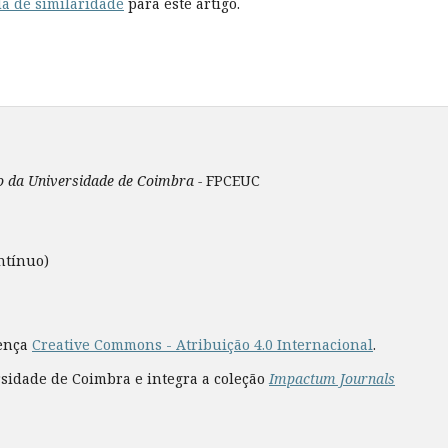
a de similaridade
para este artigo.
ão da Universidade de Coimbra -
FPCEUC
ntínuo)
cença
Creative Commons - Atribuição 4.0 Internacional
.
rsidade de Coimbra e integra a coleção
Impactum Journals