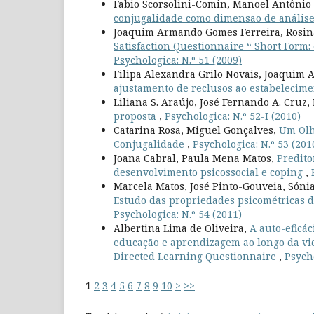
Fabio Scorsolini-Comin, Manoel Antônio
conjugalidade como dimensão de anális
Joaquim Armando Gomes Ferreira, Rosina
Satisfaction Questionnaire “ Short Form
Psychologica: N.º 51 (2009)
Filipa Alexandra Grilo Novais, Joaquim 
ajustamento de reclusos ao estabelecime
Liliana S. Araújo, José Fernando A. Cruz
proposta
,
Psychologica: N.º 52-I (2010)
Catarina Rosa, Miguel Gonçalves,
Um Olh
Conjugalidade
,
Psychologica: N.º 53 (201
Joana Cabral, Paula Mena Matos,
Predito
desenvolvimento psicossocial e coping
,
Marcela Matos, José Pinto-Gouveia, Sóni
Estudo das propriedades psicométricas d
Psychologica: N.º 54 (2011)
Albertina Lima de Oliveira,
A auto-eficá
educação e aprendizagem ao longo da vida
Directed Learning Questionnaire
,
Psycho
1
2
3
4
5
6
7
8
9
10
>
>>