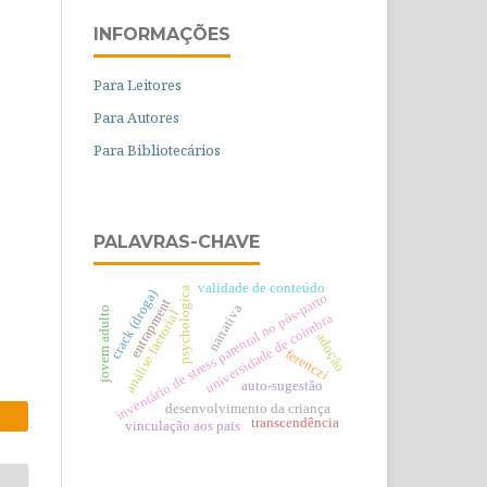
INFORMAÇÕES
Para Leitores
Para Autores
Para Bibliotecários
PALAVRAS-CHAVE
validade de conteúdo
psychologica
crack (droga)
inventário de stress parental no pós-parto
entrapment
narrativa
jovem adulto
análise factorial
universidade de coimbra
adoção
ferenczi
auto-sugestão
desenvolvimento da criança
transcendência
vinculação aos pais