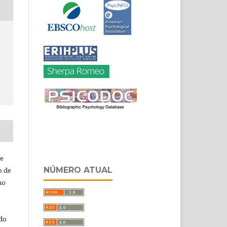
de
NÚMERO ATUAL
o de
ho
 do