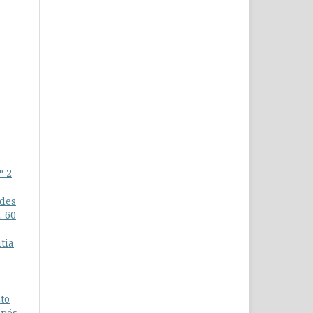
º 2
udes
. 60
tia
to
após