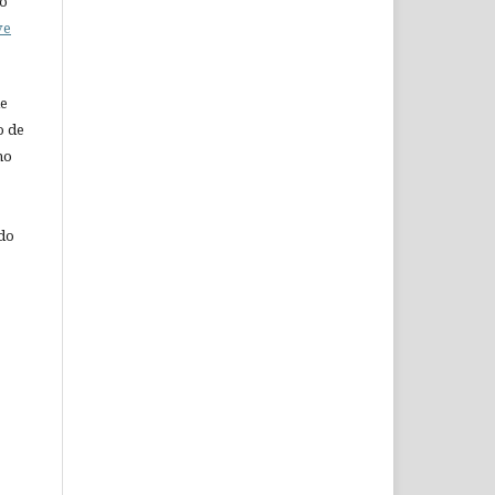
do
ve
de
o de
ho
 do