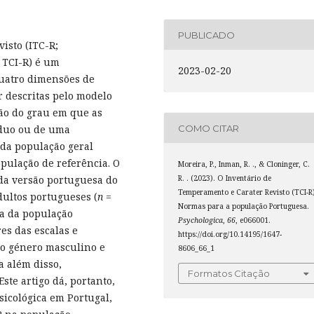
PUBLICADO
isto (ITC-R;
; TCI-R) é um
2023-02-20
quatro dimensões de
 descritas pelo modelo
ão do grau em que as
COMO CITAR
íduo ou de uma
 da população geral
pulação de referência. O
Moreira, P., Inman, R. ., & Cloninger, C.
 da versão portuguesa do
R. . (2023). O Inventário de
Temperamento e Carater Revisto (TCI-R)
dultos portugueses (
n
=
Normas para a população Portuguesa.
va da população
Psychologica
,
66
, e066001.
es das escalas e
https://doi.org/10.14195/1647-
a o género masculino e
8606_66_1
a além disso,
Formatos Citação
ste artigo dá, portanto,
sicológica em Portugal,