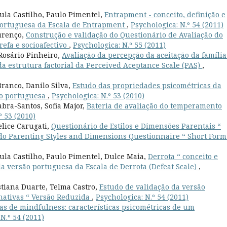
ula Castilho, Paulo Pimentel,
Entrapment - conceito, definição e
 portuguesa da Escala de Entrapment
,
Psychologica: N.º 54 (2011)
ourenço,
Construção e validação do Questionário de Avaliação do
efa e socioafectivo
,
Psychologica: N.º 55 (2011)
 Rosário Pinheiro,
Avaliação da percepção da aceitação da família
da estrutura factorial da Perceived Aceptance Scale (PAS)
,
ranco, Danilo Silva,
Estudo das propriedades psicométricas da
ão portuguesa
,
Psychologica: N.º 53 (2010)
bra-Santos, Sofia Major,
Bateria de avaliação do temperamento
º 53 (2010)
elice Carugati,
Questionário de Estilos e Dimensões Parentais “
do Parenting Styles and Dimensions Questionnaire “ Short For
ula Castilho, Paulo Pimentel, Dulce Maia,
Derrota “ conceito e
 da versão portuguesa da Escala de Derrota (Defeat Scale)
,
stiana Duarte, Telma Castro,
Estudo de validação da versão
nativas “ Versão Reduzida
,
Psychologica: N.º 54 (2011)
as de mindfulness: características psicométricas de um
N.º 54 (2011)