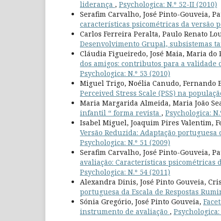
liderança
,
Psychologica: N.º 52-II (2010)
Serafim Carvalho, José Pinto-Gouveia, Pa
características psicométricas da versão
Carlos Ferreira Peralta, Paulo Renato L
Desenvolvimento Grupal, subsistemas tar
Cláudia Figueiredo, José Maia, Maria do
dos amigos: contributos para a validade 
Psychologica: N.º 53 (2010)
Miguel Trigo, Noélia Canudo, Fernando B
Perceived Stress Scale (PSS) na populaç
Maria Margarida Almeida, Maria João Sea
infantil “ forma revista
,
Psychologica: N.
Isabel Miguel, Joaquim Pires Valentim, F
Versão Reduzida: Adaptação portuguesa 
Psychologica: N.º 51 (2009)
Serafim Carvalho, José Pinto-Gouveia, Pa
avaliação: Características psicométricas
Psychologica: N.º 54 (2011)
Alexandra Dinis, José Pinto Gouveia, Cri
portuguesa da Escala de Respostas Rumi
Sónia Gregório, José Pinto Gouveia,
Facet
instrumento de avaliação
,
Psychologica: 