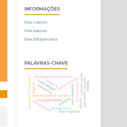
INFORMAÇÕES
Para Leitores
Para Autores
Para Bibliotecários
PALAVRAS-CHAVE
conexão social
momentos de inovação
abordagem participativa
análise factorial
vinculação aos pais
crack (droga)
ferenczi
trauma
psychologica
Ãmpeto
entrapment
auto-sugestão
universidade de coimbra
narrativa
adoção
evocações livres
jovem adulto
decisão ética
física ingénua