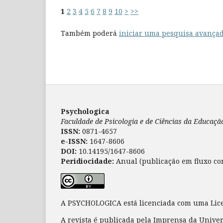
1
2
3
4
5
6
7
8
9
10
>
>>
Também poderá
iniciar uma pesquisa avançad
Psychologica
Faculdade de Psicologia e de Ciências da Educaç
ISSN:
0871-4657
e-ISSN:
1647-8606
DOI:
10.14195/1647-8606
Peridiocidade:
Anual (publicação em fluxo co
A PSYCHOLOGICA está licenciada com uma Li
A revista é publicada pela Imprensa da Unive