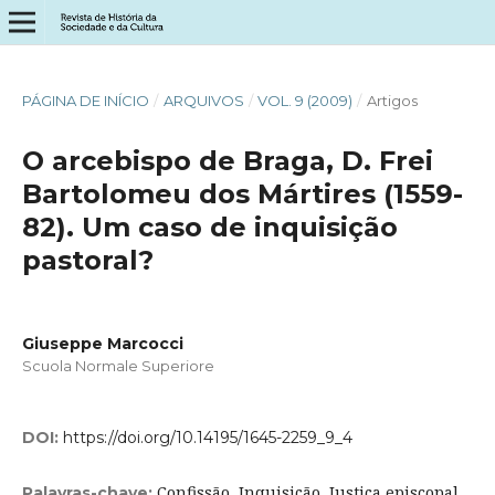
PÁGINA DE INÍCIO
/
ARQUIVOS
/
VOL. 9 (2009)
/
Artigos
O arcebispo de Braga, D. Frei
Bartolomeu dos Mártires (1559-
82). Um caso de inquisição
pastoral?
Giuseppe Marcocci
Scuola Normale Superiore
DOI:
https://doi.org/10.14195/1645-2259_9_4
Confissão, Inquisição, Justiça episcopal,
Palavras-chave: