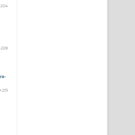
-204
-228
ra-
9-251