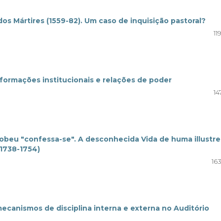
os Mártires (1559-82). Um caso de inquisição pastoral?
11
sformações institucionais e relações de poder
14
acobeu "confessa-se". A desconhecida Vida de huma illustre
(1738-1754)
16
mecanismos de disciplina interna e externa no Auditório