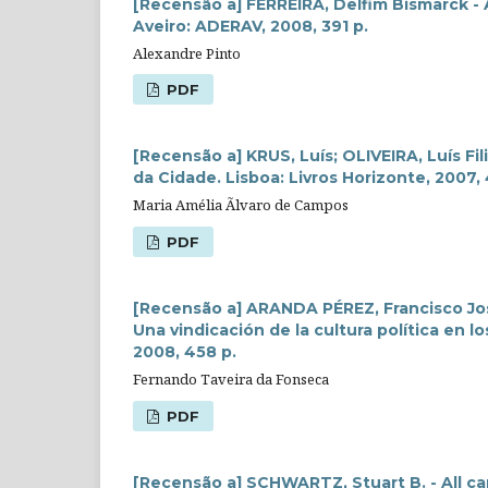
[Recensão a] FERREIRA, Delfim Bismarck - A
Aveiro: ADERAV, 2008, 391 p.
Alexandre Pinto
PDF
[Recensão a] KRUS, Luís; OLIVEIRA, Luís Fil
da Cidade. Lisboa: Livros Horizonte, 2007, 
Maria Amélia Ãlvaro de Campos
PDF
[Recensão a] ARANDA PÉREZ, Francisco Jos
Una vindicación de la cultura política en l
2008, 458 p.
Fernando Taveira da Fonseca
PDF
[Recensão a] SCHWARTZ, Stuart B. - All can