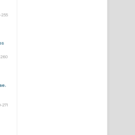
-255
os
-260
ae.
-271