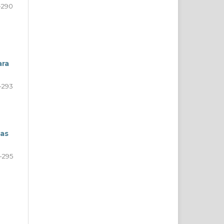
-290
ara
-293
das
-295