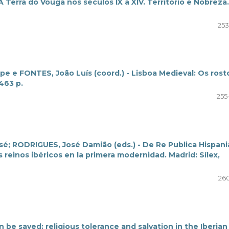
 Terra do Vouga nos séculos IX a XIV. Território e Nobreza.
253
ipe e FONTES, João Luís (coord.) - Lisboa Medieval: Os rost
463 p.
255
é; RODRIGUES, José Damião (eds.) - De Re Publica Hispani
os reinos ibéricos en la primera modernidad. Madrid: Sílex,
260
 be saved: religious tolerance and salvation in the Iberian