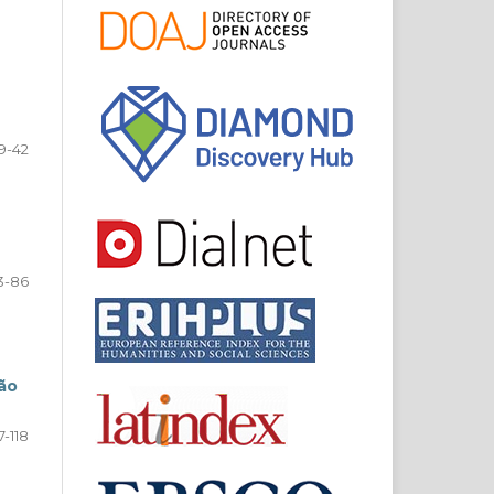
9-42
3-86
ção
7-118