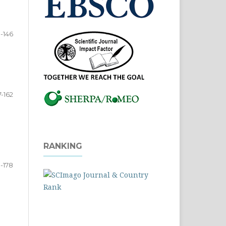
9-146
7-162
RANKING
3-178