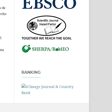
s de
recho
l
a
sta
RANKING