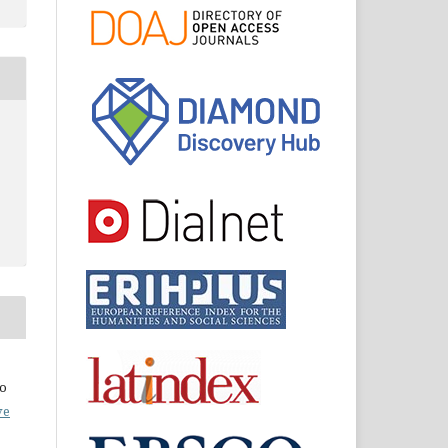
do
ve